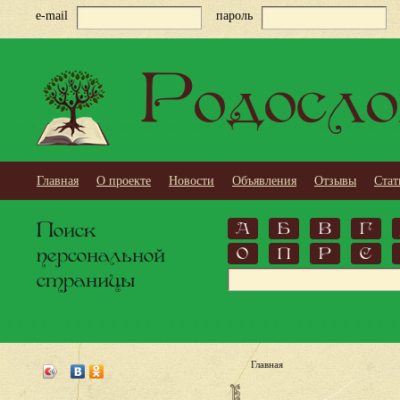
e-mail
пароль
Родосло
Главная
О проекте
Новости
Объявления
Отзывы
Стат
Поиск
А
Б
В
Г
персональной
О
П
Р
С
страницы
Главная