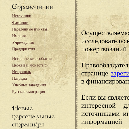
Справочники
Источники
Фамилии
Населенные пункты
Осуществляема
Имения
исследовател
Учреждения
пожертвований 
Предприятия
Исторические события
Правообладате
Церкви и монастыри
странице
зарег
Некрополь
Награды
в финансирован
Учебные заведения
Русская эмиграция
Если вы являете
интересной д
Новые
источниками и
персональные
информацией
страницы