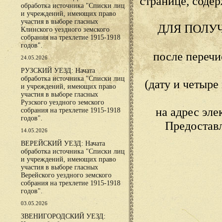
странице, сод
обработка источника "Списки лиц
и учреждений, имеющих право
участия в выборе гласных
ДЛЯ ПОЛУ
Клинского уездного земского
собрания на трехлетие 1915-1918
годов".
после переч
24.05.2026
РУЗСКИЙ УЕЗД: Начата
обработка источника "Списки лиц
(дату и четыр
и учреждений, имеющих право
участия в выборе гласных
Рузского уездного земского
на адрес эл
собрания на трехлетие 1915-1918
годов".
Предостав
14.05.2026
ВЕРЕЙСКИЙ УЕЗД: Начата
обработка источника "Списки лиц
и учреждений, имеющих право
участия в выборе гласных
Верейского уездного земского
собрания на трехлетие 1915-1918
годов".
03.05.2026
ЗВЕНИГОРОДСКИЙ УЕЗД: