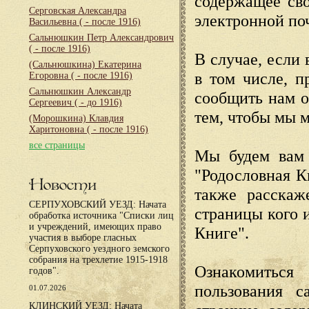
содержащее сво
Серговская Александра
электронной по
Васильевна
( - после 1916)
Сальнюшкин Петр Александрович
( - после 1916)
В случае, если 
(Сальнюшкина) Екатерина
в том числе, п
Егоровна
( - после 1916)
Сальнюшкин Александр
сообщить нам о
Сергеевич
( - до 1916)
тем, чтобы мы 
(Морошкина) Клавдия
Харитоновна
( - после 1916)
все страницы
Мы будем вам 
"Родословная К
Новости
также расскаж
СЕРПУХОВСКИЙ УЕЗД: Начата
страницы кого 
обработка источника "Списки лиц
и учреждений, имеющих право
Книге".
участия в выборе гласных
Серпуховского уездного земского
собрания на трехлетие 1915-1918
Ознакомиться
годов".
пользования с
01.07.2026
КЛИНСКИЙ УЕЗД: Начата