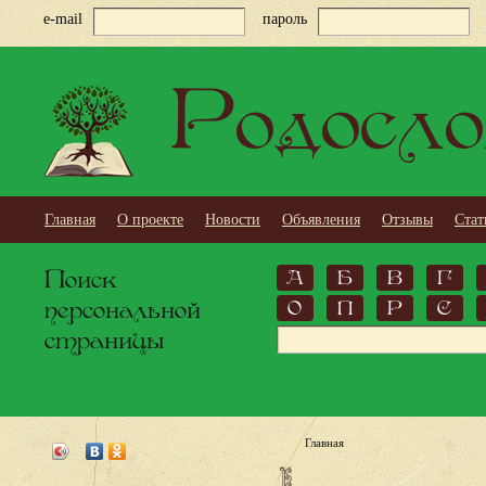
e-mail
пароль
Родосло
Главная
О проекте
Новости
Объявления
Отзывы
Стат
Поиск
А
Б
В
Г
персональной
О
П
Р
С
страницы
Главная