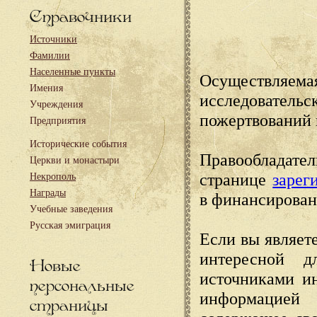
Справочники
Источники
Фамилии
Населенные пункты
Осуществляема
Имения
исследовател
Учреждения
пожертвований 
Предприятия
Исторические события
Правообладате
Церкви и монастыри
странице
зарег
Некрополь
Награды
в финансирован
Учебные заведения
Русская эмиграция
Если вы являете
интересной д
Новые
источниками и
персональные
информацией
страницы