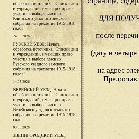
странице, сод
обработка источника "Списки лиц
и учреждений, имеющих право
участия в выборе гласных
ДЛЯ ПОЛУ
Клинского уездного земского
собрания на трехлетие 1915-1918
годов".
после переч
24.05.2026
РУЗСКИЙ УЕЗД: Начата
обработка источника "Списки лиц
(дату и четыр
и учреждений, имеющих право
участия в выборе гласных
Рузского уездного земского
на адрес эл
собрания на трехлетие 1915-1918
годов".
Предостав
14.05.2026
ВЕРЕЙСКИЙ УЕЗД: Начата
обработка источника "Списки лиц
и учреждений, имеющих право
участия в выборе гласных
Верейского уездного земского
собрания на трехлетие 1915-1918
годов".
03.05.2026
ЗВЕНИГОРОДСКИЙ УЕЗД: