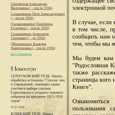
содержащее сво
Серговская Александра
электронной по
Васильевна
( - после 1916)
Сальнюшкин Петр Александрович
( - после 1916)
В случае, если 
(Сальнюшкина) Екатерина
в том числе, п
Егоровна
( - после 1916)
Сальнюшкин Александр
сообщить нам о
Сергеевич
( - до 1916)
тем, чтобы мы 
(Морошкина) Клавдия
Харитоновна
( - после 1916)
все страницы
Мы будем вам 
"Родословная К
Новости
также расскаж
СЕРПУХОВСКИЙ УЕЗД: Начата
страницы кого 
обработка источника "Списки лиц
и учреждений, имеющих право
Книге".
участия в выборе гласных
Серпуховского уездного земского
собрания на трехлетие 1915-1918
Ознакомиться
годов".
пользования с
01.07.2026
КЛИНСКИЙ УЕЗД: Начата