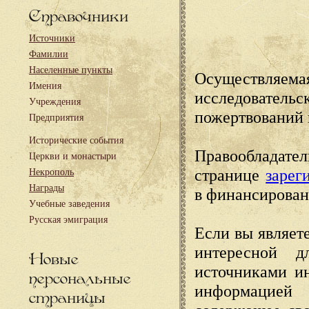
Справочники
Источники
Фамилии
Населенные пункты
Осуществляема
Имения
исследовател
Учреждения
пожертвований 
Предприятия
Исторические события
Правообладате
Церкви и монастыри
странице
зарег
Некрополь
Награды
в финансирован
Учебные заведения
Русская эмиграция
Если вы являете
интересной д
Новые
источниками и
персональные
информацией
страницы