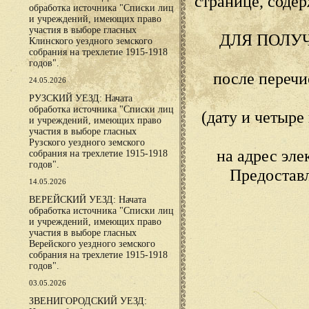
странице, сод
обработка источника "Списки лиц
и учреждений, имеющих право
участия в выборе гласных
ДЛЯ ПОЛУ
Клинского уездного земского
собрания на трехлетие 1915-1918
годов".
после переч
24.05.2026
РУЗСКИЙ УЕЗД: Начата
обработка источника "Списки лиц
(дату и четыр
и учреждений, имеющих право
участия в выборе гласных
Рузского уездного земского
на адрес эл
собрания на трехлетие 1915-1918
годов".
Предостав
14.05.2026
ВЕРЕЙСКИЙ УЕЗД: Начата
обработка источника "Списки лиц
и учреждений, имеющих право
участия в выборе гласных
Верейского уездного земского
собрания на трехлетие 1915-1918
годов".
03.05.2026
ЗВЕНИГОРОДСКИЙ УЕЗД: