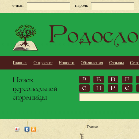
e-mail
пароль
Родосло
Главная
О проекте
Новости
Объявления
Отзывы
Стат
Поиск
А
Б
В
Г
персональной
О
П
Р
С
страницы
Главная