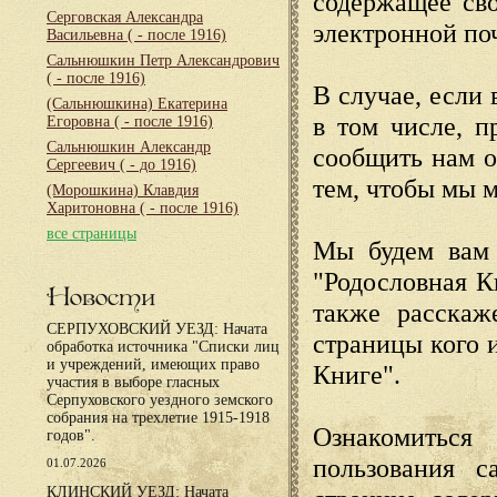
содержащее сво
Серговская Александра
электронной по
Васильевна
( - после 1916)
Сальнюшкин Петр Александрович
( - после 1916)
В случае, если 
(Сальнюшкина) Екатерина
в том числе, п
Егоровна
( - после 1916)
Сальнюшкин Александр
сообщить нам о
Сергеевич
( - до 1916)
тем, чтобы мы 
(Морошкина) Клавдия
Харитоновна
( - после 1916)
все страницы
Мы будем вам 
"Родословная К
Новости
также расскаж
СЕРПУХОВСКИЙ УЕЗД: Начата
страницы кого 
обработка источника "Списки лиц
и учреждений, имеющих право
Книге".
участия в выборе гласных
Серпуховского уездного земского
собрания на трехлетие 1915-1918
Ознакомиться
годов".
пользования с
01.07.2026
КЛИНСКИЙ УЕЗД: Начата