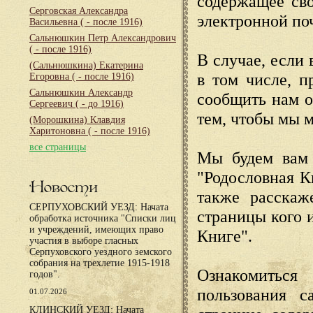
содержащее сво
Серговская Александра
электронной по
Васильевна
( - после 1916)
Сальнюшкин Петр Александрович
( - после 1916)
В случае, если 
(Сальнюшкина) Екатерина
в том числе, п
Егоровна
( - после 1916)
Сальнюшкин Александр
сообщить нам о
Сергеевич
( - до 1916)
тем, чтобы мы 
(Морошкина) Клавдия
Харитоновна
( - после 1916)
все страницы
Мы будем вам 
"Родословная К
Новости
также расскаж
СЕРПУХОВСКИЙ УЕЗД: Начата
страницы кого 
обработка источника "Списки лиц
и учреждений, имеющих право
Книге".
участия в выборе гласных
Серпуховского уездного земского
собрания на трехлетие 1915-1918
Ознакомиться
годов".
пользования с
01.07.2026
КЛИНСКИЙ УЕЗД: Начата