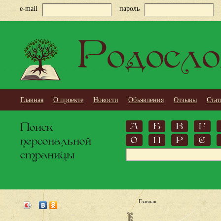
e-mail
пароль
Родосло
Главная
О проекте
Новости
Объявления
Отзывы
Стат
Поиск
А
Б
В
Г
персональной
О
П
Р
С
страницы
Главная