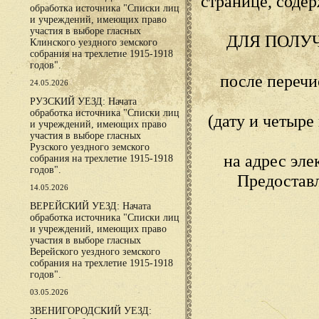
странице, сод
обработка источника "Списки лиц
и учреждений, имеющих право
участия в выборе гласных
ДЛЯ ПОЛУ
Клинского уездного земского
собрания на трехлетие 1915-1918
годов".
после переч
24.05.2026
РУЗСКИЙ УЕЗД: Начата
обработка источника "Списки лиц
(дату и четыр
и учреждений, имеющих право
участия в выборе гласных
Рузского уездного земского
на адрес эл
собрания на трехлетие 1915-1918
годов".
Предостав
14.05.2026
ВЕРЕЙСКИЙ УЕЗД: Начата
обработка источника "Списки лиц
и учреждений, имеющих право
участия в выборе гласных
Верейского уездного земского
собрания на трехлетие 1915-1918
годов".
03.05.2026
ЗВЕНИГОРОДСКИЙ УЕЗД: