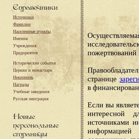
Справочники
Источники
Фамилии
Населенные пункты
Осуществляема
Имения
исследовател
Учреждения
пожертвований 
Предприятия
Исторические события
Правообладате
Церкви и монастыри
странице
зарег
Некрополь
Награды
в финансирован
Учебные заведения
Русская эмиграция
Если вы являете
интересной д
Новые
источниками и
персональные
информацией
страницы