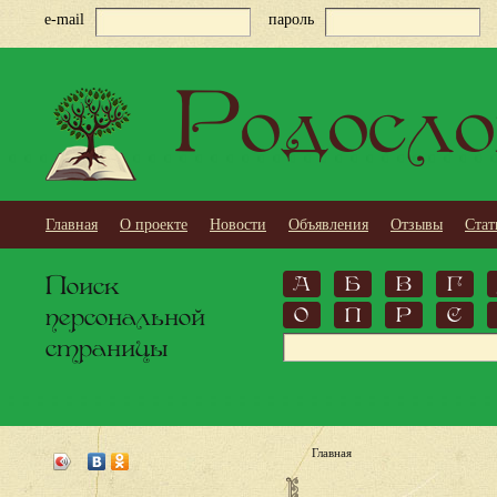
e-mail
пароль
Родосло
Главная
О проекте
Новости
Объявления
Отзывы
Стат
Поиск
А
Б
В
Г
персональной
О
П
Р
С
страницы
Главная