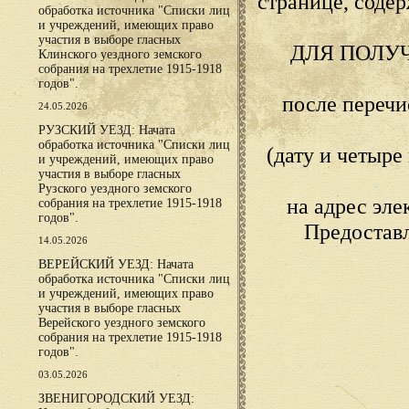
странице, сод
обработка источника "Списки лиц
и учреждений, имеющих право
участия в выборе гласных
ДЛЯ ПОЛУ
Клинского уездного земского
собрания на трехлетие 1915-1918
годов".
после переч
24.05.2026
РУЗСКИЙ УЕЗД: Начата
обработка источника "Списки лиц
(дату и четыр
и учреждений, имеющих право
участия в выборе гласных
Рузского уездного земского
на адрес эл
собрания на трехлетие 1915-1918
годов".
Предостав
14.05.2026
ВЕРЕЙСКИЙ УЕЗД: Начата
обработка источника "Списки лиц
и учреждений, имеющих право
участия в выборе гласных
Верейского уездного земского
собрания на трехлетие 1915-1918
годов".
03.05.2026
ЗВЕНИГОРОДСКИЙ УЕЗД: