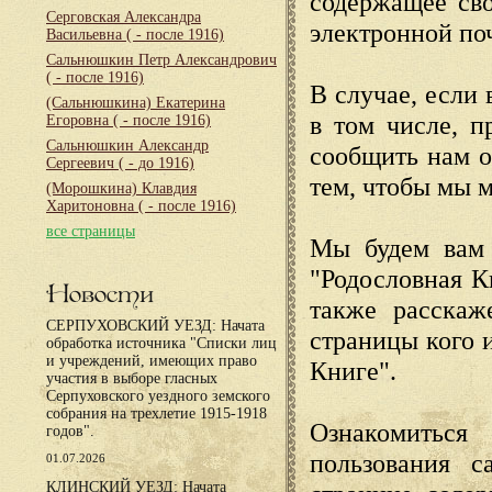
содержащее сво
Серговская Александра
электронной по
Васильевна
( - после 1916)
Сальнюшкин Петр Александрович
( - после 1916)
В случае, если 
(Сальнюшкина) Екатерина
в том числе, п
Егоровна
( - после 1916)
Сальнюшкин Александр
сообщить нам о
Сергеевич
( - до 1916)
тем, чтобы мы 
(Морошкина) Клавдия
Харитоновна
( - после 1916)
все страницы
Мы будем вам 
"Родословная К
Новости
также расскаж
СЕРПУХОВСКИЙ УЕЗД: Начата
страницы кого 
обработка источника "Списки лиц
и учреждений, имеющих право
Книге".
участия в выборе гласных
Серпуховского уездного земского
собрания на трехлетие 1915-1918
Ознакомиться
годов".
пользования с
01.07.2026
КЛИНСКИЙ УЕЗД: Начата