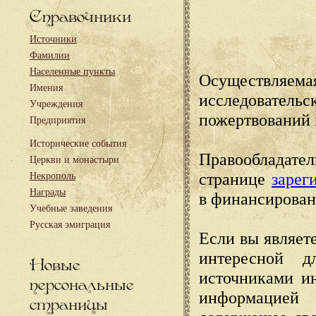
Справочники
Источники
Фамилии
Населенные пункты
Осуществляема
Имения
исследовател
Учреждения
пожертвований 
Предприятия
Исторические события
Правообладате
Церкви и монастыри
странице
зарег
Некрополь
Награды
в финансирован
Учебные заведения
Русская эмиграция
Если вы являете
интересной д
Новые
источниками и
персональные
информацией
страницы