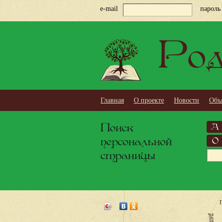
e-mail
пароль
Род
Главная
О проекте
Новости
Объ
Поиск
А
персональной
О
страницы