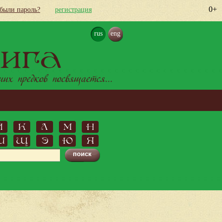
0+
абыли пароль?
регистрация
rus
eng
ига
х предков посвящается...
Й
К
Л
М
Н
Ш
Щ
Э
Ю
Я