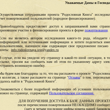
Уважаемые Дамы и Господа
Осуществляемая сотрудниками проекта "Родословная Книга" исследоват
счет пожертвований пользователей (народное финансирование).
Правообладатель предоставляет доступ к запрашиваемой вами стран
принявшим участие в финансировании проекта в форме
пожертвования
.
Если вы являетесь автором исследования какого-то рода, обладаете 
информацией или источниками информации и хотите поделиться им
пользователями, напишите нам содержащее свое предложение письмо и
почты:
info.rodoslovnaya.org@yandex.ru
В случае, если вы увидели эту страницу в какой-то иной ситуации, в т
ссылке, просим вас сообщить нам об этом по указанному адресу эле
устранить возникшую ошибку.
Мы будем вам благодарны за то, что вы расскажете о проекте "Родословн
и коллегам, а также расскажете на странице "
Отзывы
" о том, персональ
удалось найти в "Родословной Книге".
Ознакомиться с более подробной информации об условиях пользовани
можно на странице, содержащей
Пользовательское соглашение.
ДЛЯ ПОЛУЧЕНИЯ ДОСТУПА К БАЗЕ ДАННЫХ ПРОЕКТА
после перечисления пожертвования НЕОБХОДИМО сообщить
(дату и четыре последние цифры номера вашей банковск