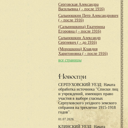
Серговская Александра
Васильевна
( - после 1916)
Сальнюшкин Петр Александрович
( - после 1916)
(Сальнюшкина) Екатерина
Егоровна
( - после 1916)
Сальнюшкин Александр
Сергеевич
( - до 1916)
(Морошкина) Клавдия
Харитоновна
( - после 1916)
все страницы
Новости
СЕРПУХОВСКИЙ УЕЗД: Начата
обработка источника "Списки лиц
и учреждений, имеющих право
участия в выборе гласных
Серпуховского уездного земского
собрания на трехлетие 1915-1918
годов".
01.07.2026
КЛИНСКИЙ УЕЗД: Начата