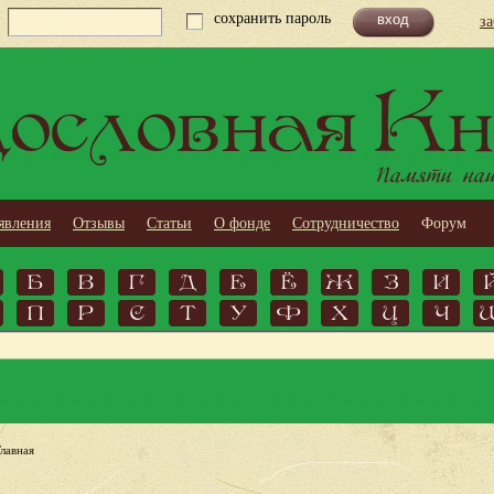
сохранить пароль
з
ословная Кн
Памяти наши
явления
Отзывы
Статьи
О фонде
Сотрудничество
Форум
Б
В
Г
Д
Е
Ё
Ж
З
И
П
Р
С
Т
У
Ф
Х
Ц
Ч
Главная