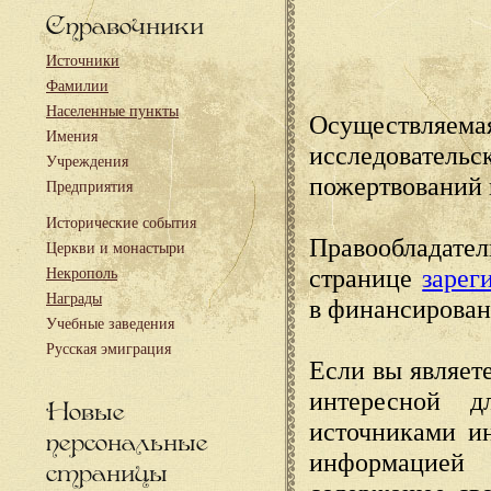
Справочники
Источники
Фамилии
Населенные пункты
Осуществляема
Имения
исследовател
Учреждения
пожертвований 
Предприятия
Исторические события
Правообладате
Церкви и монастыри
странице
зарег
Некрополь
Награды
в финансирован
Учебные заведения
Русская эмиграция
Если вы являете
интересной д
Новые
источниками и
персональные
информацией
страницы