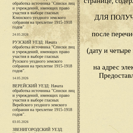
странице, сод
обработка источника "Списки лиц
и учреждений, имеющих право
участия в выборе гласных
ДЛЯ ПОЛУ
Клинского уездного земского
собрания на трехлетие 1915-1918
годов".
после переч
24.05.2026
РУЗСКИЙ УЕЗД: Начата
обработка источника "Списки лиц
(дату и четыр
и учреждений, имеющих право
участия в выборе гласных
Рузского уездного земского
на адрес эл
собрания на трехлетие 1915-1918
годов".
Предостав
14.05.2026
ВЕРЕЙСКИЙ УЕЗД: Начата
обработка источника "Списки лиц
и учреждений, имеющих право
участия в выборе гласных
Верейского уездного земского
собрания на трехлетие 1915-1918
годов".
03.05.2026
ЗВЕНИГОРОДСКИЙ УЕЗД: