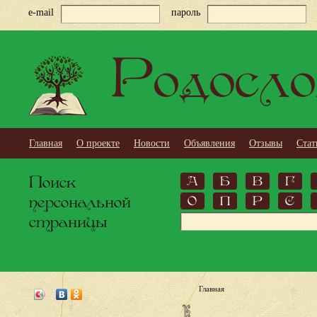
e-mail
пароль
Родосло
Главная
О проекте
Новости
Объявления
Отзывы
Стат
Поиск
А
Б
В
Г
персональной
О
П
Р
С
страницы
Главная