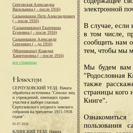
содержащее сво
Серговская Александра
электронной по
Васильевна
( - после 1916)
Сальнюшкин Петр Александрович
( - после 1916)
В случае, если 
(Сальнюшкина) Екатерина
в том числе, п
Егоровна
( - после 1916)
Сальнюшкин Александр
сообщить нам о
Сергеевич
( - до 1916)
тем, чтобы мы 
(Морошкина) Клавдия
Харитоновна
( - после 1916)
все страницы
Мы будем вам 
"Родословная К
Новости
также расскаж
СЕРПУХОВСКИЙ УЕЗД: Начата
страницы кого 
обработка источника "Списки лиц
и учреждений, имеющих право
Книге".
участия в выборе гласных
Серпуховского уездного земского
собрания на трехлетие 1915-1918
Ознакомиться
годов".
пользования с
01.07.2026
КЛИНСКИЙ УЕЗД: Начата