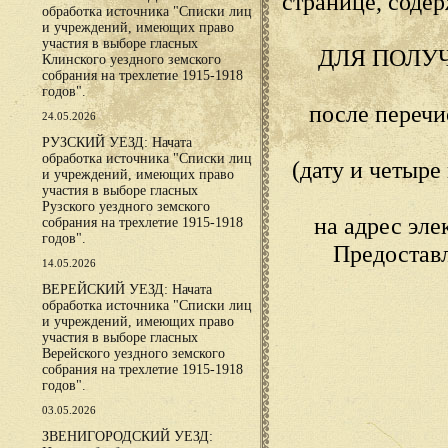
странице, сод
обработка источника "Списки лиц
и учреждений, имеющих право
участия в выборе гласных
ДЛЯ ПОЛУ
Клинского уездного земского
собрания на трехлетие 1915-1918
годов".
после переч
24.05.2026
РУЗСКИЙ УЕЗД: Начата
обработка источника "Списки лиц
(дату и четыр
и учреждений, имеющих право
участия в выборе гласных
Рузского уездного земского
на адрес эл
собрания на трехлетие 1915-1918
годов".
Предостав
14.05.2026
ВЕРЕЙСКИЙ УЕЗД: Начата
обработка источника "Списки лиц
и учреждений, имеющих право
участия в выборе гласных
Верейского уездного земского
собрания на трехлетие 1915-1918
годов".
03.05.2026
ЗВЕНИГОРОДСКИЙ УЕЗД: