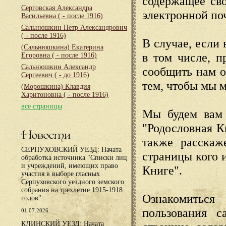
содержащее сво
Серговская Александра
электронной по
Васильевна
( - после 1916)
Сальнюшкин Петр Александрович
( - после 1916)
В случае, если 
(Сальнюшкина) Екатерина
в том числе, п
Егоровна
( - после 1916)
Сальнюшкин Александр
сообщить нам о
Сергеевич
( - до 1916)
тем, чтобы мы 
(Морошкина) Клавдия
Харитоновна
( - после 1916)
все страницы
Мы будем вам 
"Родословная К
Новости
также расскаж
СЕРПУХОВСКИЙ УЕЗД: Начата
страницы кого 
обработка источника "Списки лиц
и учреждений, имеющих право
Книге".
участия в выборе гласных
Серпуховского уездного земского
собрания на трехлетие 1915-1918
Ознакомиться
годов".
пользования с
01.07.2026
КЛИНСКИЙ УЕЗД: Начата