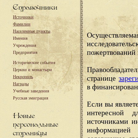
Справочники
Источники
Фамилии
Населенные пункты
Осуществляема
Имения
исследовател
Учреждения
пожертвований 
Предприятия
Исторические события
Правообладате
Церкви и монастыри
странице
зарег
Некрополь
Награды
в финансирован
Учебные заведения
Русская эмиграция
Если вы являете
интересной д
Новые
источниками и
персональные
информацией
страницы