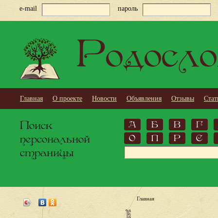
e-mail
пароль
Родосло
Главная
О проекте
Новости
Объявления
Отзывы
Стат
Поиск
А
Б
В
Г
персональной
О
П
Р
С
страницы
Главная