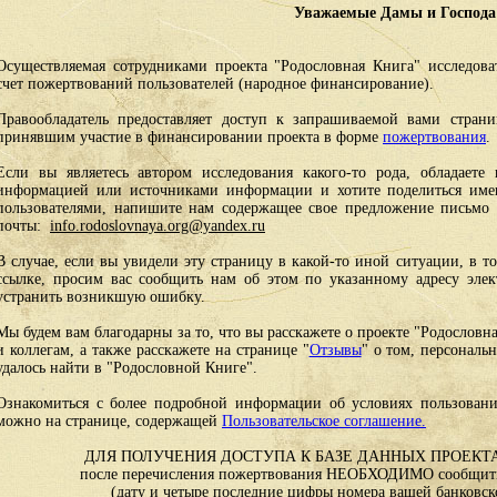
Уважаемые Дамы и Господа
Осуществляемая сотрудниками проекта "Родословная Книга" исследоват
счет пожертвований пользователей (народное финансирование).
Правообладатель предоставляет доступ к запрашиваемой вами стран
принявшим участие в финансировании проекта в форме
пожертвования
.
Если вы являетесь автором исследования какого-то рода, обладаете 
информацией или источниками информации и хотите поделиться им
пользователями, напишите нам содержащее свое предложение письмо и
почты:
info.rodoslovnaya.org@yandex.ru
В случае, если вы увидели эту страницу в какой-то иной ситуации, в т
ссылке, просим вас сообщить нам об этом по указанному адресу эле
устранить возникшую ошибку.
Мы будем вам благодарны за то, что вы расскажете о проекте "Родословн
и коллегам, а также расскажете на странице "
Отзывы
" о том, персональ
удалось найти в "Родословной Книге".
Ознакомиться с более подробной информации об условиях пользовани
можно на странице, содержащей
Пользовательское соглашение.
ДЛЯ ПОЛУЧЕНИЯ ДОСТУПА К БАЗЕ ДАННЫХ ПРОЕКТА
после перечисления пожертвования НЕОБХОДИМО сообщить
(дату и четыре последние цифры номера вашей банковск