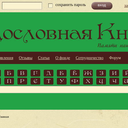
сохранить пароль
з
ословная Кн
Памяти наши
явления
Отзывы
Статьи
О фонде
Сотрудничество
Форум
Б
В
Г
Д
Е
Ё
Ж
З
И
П
Р
С
Т
У
Ф
Х
Ц
Ч
Главная