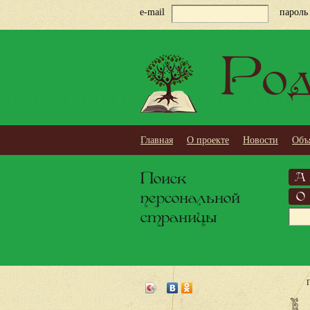
e-mail
пароль
Род
Главная
О проекте
Новости
Объ
Поиск
А
персональной
О
страницы