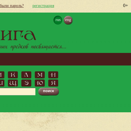
0+
абыли пароль?
регистрация
rus
eng
ига
х предков посвящается...
Й
К
Л
М
Н
Ш
Щ
Э
Ю
Я