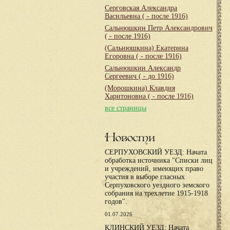
Серговская Александра
Васильевна
( - после 1916)
Сальнюшкин Петр Александрович
( - после 1916)
(Сальнюшкина) Екатерина
Егоровна
( - после 1916)
Сальнюшкин Александр
Сергеевич
( - до 1916)
(Морошкина) Клавдия
Харитоновна
( - после 1916)
все страницы
Новости
СЕРПУХОВСКИЙ УЕЗД: Начата
обработка источника "Списки лиц
и учреждений, имеющих право
участия в выборе гласных
Серпуховского уездного земского
собрания на трехлетие 1915-1918
годов".
01.07.2026
КЛИНСКИЙ УЕЗД: Начата