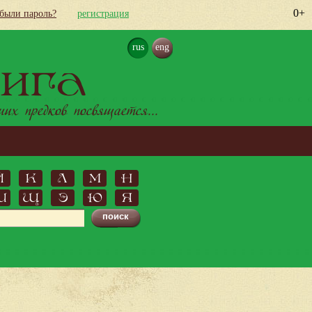
0+
абыли пароль?
регистрация
rus
eng
ига
х предков посвящается...
Й
К
Л
М
Н
Ш
Щ
Э
Ю
Я