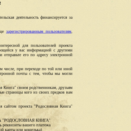
!
ельская деятельность финансируется за
ице
зарегистрированным пользователям
,
интересной для пользователей проекта
еющейся у вас информацией с другими
 отправьте его по адресу электронной
ом числе, при переходе по той или иной
ктронной почты с тем, чтобы мы могли
ая Книга" своим родственникам, друзьям
ные страницы кого из своих предков вам
я сайтом проекта "Родословная Книга"
 "РОДОСЛОВНАЯ КНИГА"
 реквизиты вашего платежа
ой карты или кошелька)