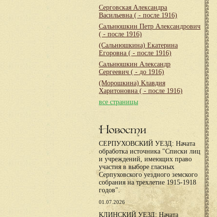
Серговская Александра
Васильевна
( - после 1916)
Сальнюшкин Петр Александрович
( - после 1916)
(Сальнюшкина) Екатерина
Егоровна
( - после 1916)
Сальнюшкин Александр
Сергеевич
( - до 1916)
(Морошкина) Клавдия
Харитоновна
( - после 1916)
все страницы
Новости
СЕРПУХОВСКИЙ УЕЗД: Начата
обработка источника "Списки лиц
и учреждений, имеющих право
участия в выборе гласных
Серпуховского уездного земского
собрания на трехлетие 1915-1918
годов".
01.07.2026
КЛИНСКИЙ УЕЗД: Начата