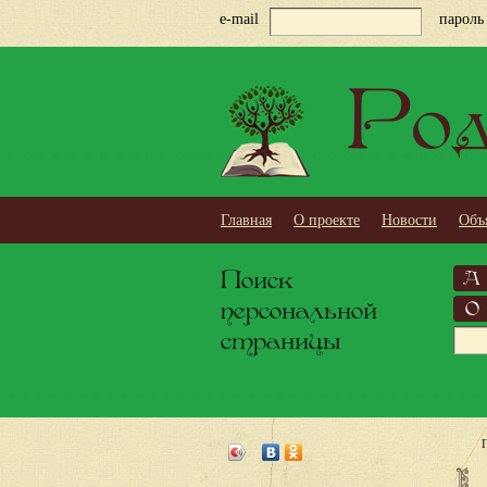
e-mail
пароль
Род
Главная
О проекте
Новости
Объ
Поиск
А
персональной
О
страницы