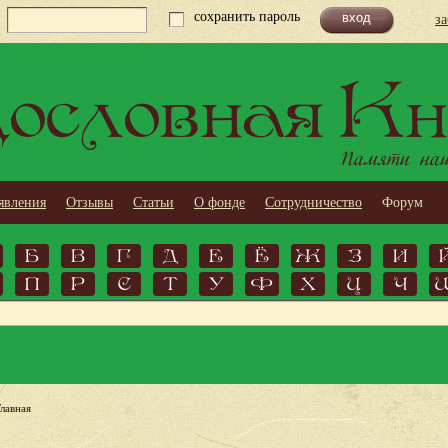
сохранить пароль
з
ословная Кн
Памяти наши
явления
Отзывы
Статьи
О фонде
Сотрудничество
Форум
Б
В
Г
Д
Е
Ё
Ж
З
И
П
Р
С
Т
У
Ф
Х
Ц
Ч
Главная