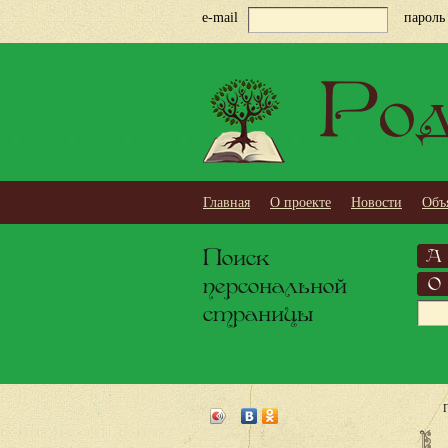
e-mail
пароль
Род
Главная
О проекте
Новости
Объ
Поиск
А
персональной
О
страницы