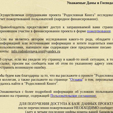
Уважаемые Дамы и Господа
Осуществляемая сотрудниками проекта "Родословная Книга" исследоват
счет пожертвований пользователей (народное финансирование).
Правообладатель предоставляет доступ к запрашиваемой вами стран
принявшим участие в финансировании проекта в форме
пожертвования
.
Если вы являетесь автором исследования какого-то рода, обладаете 
информацией или источниками информации и хотите поделиться им
пользователями, напишите нам содержащее свое предложение письмо и
почты:
info.rodoslovnaya.org@yandex.ru
В случае, если вы увидели эту страницу в какой-то иной ситуации, в т
ссылке, просим вас сообщить нам об этом по указанному адресу эле
устранить возникшую ошибку.
Мы будем вам благодарны за то, что вы расскажете о проекте "Родословн
и коллегам, а также расскажете на странице "
Отзывы
" о том, персональ
удалось найти в "Родословной Книге".
Ознакомиться с более подробной информации об условиях пользовани
можно на странице, содержащей
Пользовательское соглашение.
ДЛЯ ПОЛУЧЕНИЯ ДОСТУПА К БАЗЕ ДАННЫХ ПРОЕКТА
после перечисления пожертвования НЕОБХОДИМО сообщить
(дату и четыре последние цифры номера вашей банковск