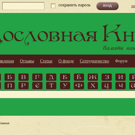
сохранить пароль
з
ословная Кн
Памяти наши
явления
Отзывы
Статьи
О фонде
Сотрудничество
Форум
Б
В
Г
Д
Е
Ё
Ж
З
И
П
Р
С
Т
У
Ф
Х
Ц
Ч
Главная