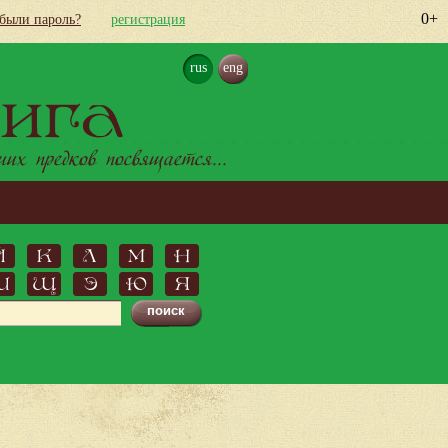
0+
абыли пароль?
регистрация
rus
eng
ига
х предков посвящается...
Й
К
Л
М
Н
Ш
Щ
Э
Ю
Я