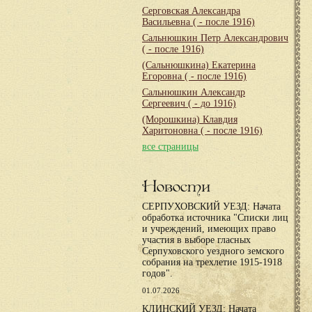
Серговская Александра
Васильевна
( - после 1916)
Сальнюшкин Петр Александрович
( - после 1916)
(Сальнюшкина) Екатерина
Егоровна
( - после 1916)
Сальнюшкин Александр
Сергеевич
( - до 1916)
(Морошкина) Клавдия
Харитоновна
( - после 1916)
все страницы
Новости
СЕРПУХОВСКИЙ УЕЗД: Начата
обработка источника "Списки лиц
и учреждений, имеющих право
участия в выборе гласных
Серпуховского уездного земского
собрания на трехлетие 1915-1918
годов".
01.07.2026
КЛИНСКИЙ УЕЗД: Начата