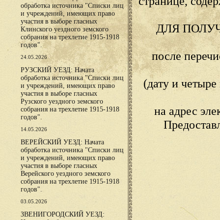
странице, сод
обработка источника "Списки лиц
и учреждений, имеющих право
участия в выборе гласных
ДЛЯ ПОЛУ
Клинского уездного земского
собрания на трехлетие 1915-1918
годов".
после переч
24.05.2026
РУЗСКИЙ УЕЗД: Начата
обработка источника "Списки лиц
(дату и четыр
и учреждений, имеющих право
участия в выборе гласных
Рузского уездного земского
на адрес эл
собрания на трехлетие 1915-1918
годов".
Предостав
14.05.2026
ВЕРЕЙСКИЙ УЕЗД: Начата
обработка источника "Списки лиц
и учреждений, имеющих право
участия в выборе гласных
Верейского уездного земского
собрания на трехлетие 1915-1918
годов".
03.05.2026
ЗВЕНИГОРОДСКИЙ УЕЗД: