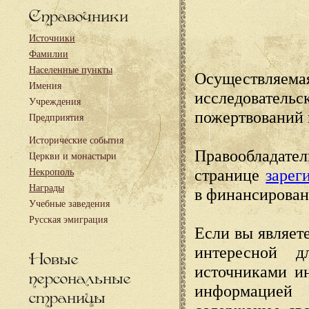
Справочники
Источники
Фамилии
Населенные пункты
Осуществляема
Имения
исследовател
Учреждения
пожертвований 
Предприятия
Исторические события
Правообладате
Церкви и монастыри
странице
зарег
Некрополь
Награды
в финансирован
Учебные заведения
Русская эмиграция
Если вы являете
интересной д
Новые
источниками и
персональные
информацией
страницы