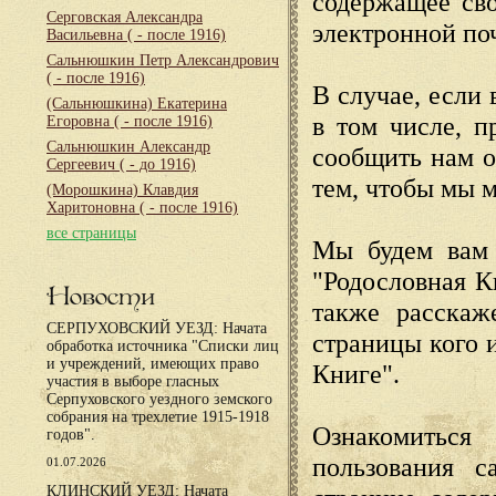
содержащее сво
Серговская Александра
электронной по
Васильевна
( - после 1916)
Сальнюшкин Петр Александрович
( - после 1916)
В случае, если 
(Сальнюшкина) Екатерина
в том числе, п
Егоровна
( - после 1916)
Сальнюшкин Александр
сообщить нам о
Сергеевич
( - до 1916)
тем, чтобы мы 
(Морошкина) Клавдия
Харитоновна
( - после 1916)
все страницы
Мы будем вам 
"Родословная К
Новости
также расскаж
СЕРПУХОВСКИЙ УЕЗД: Начата
страницы кого 
обработка источника "Списки лиц
и учреждений, имеющих право
Книге".
участия в выборе гласных
Серпуховского уездного земского
собрания на трехлетие 1915-1918
Ознакомиться
годов".
пользования с
01.07.2026
КЛИНСКИЙ УЕЗД: Начата