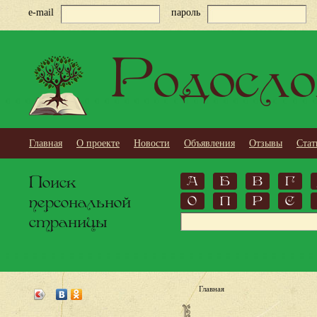
e-mail
пароль
Родосло
Главная
О проекте
Новости
Объявления
Отзывы
Стат
Поиск
А
Б
В
Г
персональной
О
П
Р
С
страницы
Главная