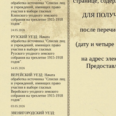
странице, сод
обработка источника "Списки лиц
и учреждений, имеющих право
участия в выборе гласных
ДЛЯ ПОЛУ
Клинского уездного земского
собрания на трехлетие 1915-1918
годов".
после переч
24.05.2026
РУЗСКИЙ УЕЗД: Начата
обработка источника "Списки лиц
(дату и четыр
и учреждений, имеющих право
участия в выборе гласных
Рузского уездного земского
на адрес эл
собрания на трехлетие 1915-1918
годов".
Предостав
14.05.2026
ВЕРЕЙСКИЙ УЕЗД: Начата
обработка источника "Списки лиц
и учреждений, имеющих право
участия в выборе гласных
Верейского уездного земского
собрания на трехлетие 1915-1918
годов".
03.05.2026
ЗВЕНИГОРОДСКИЙ УЕЗД: