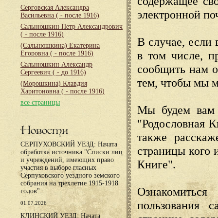
содержащее сво
Серговская Александра
электронной по
Васильевна
( - после 1916)
Сальнюшкин Петр Александрович
( - после 1916)
В случае, если 
(Сальнюшкина) Екатерина
в том числе, п
Егоровна
( - после 1916)
Сальнюшкин Александр
сообщить нам о
Сергеевич
( - до 1916)
тем, чтобы мы 
(Морошкина) Клавдия
Харитоновна
( - после 1916)
все страницы
Мы будем вам 
"Родословная К
Новости
также расскаж
СЕРПУХОВСКИЙ УЕЗД: Начата
страницы кого 
обработка источника "Списки лиц
и учреждений, имеющих право
Книге".
участия в выборе гласных
Серпуховского уездного земского
собрания на трехлетие 1915-1918
Ознакомиться
годов".
пользования с
01.07.2026
КЛИНСКИЙ УЕЗД: Начата