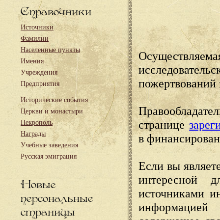
Справочники
Источники
Фамилии
Населенные пункты
Осуществляема
Имения
исследовател
Учреждения
пожертвований 
Предприятия
Исторические события
Правообладате
Церкви и монастыри
странице
зарег
Некрополь
Награды
в финансирован
Учебные заведения
Русская эмиграция
Если вы являете
интересной д
Новые
источниками и
персональные
информацией
страницы