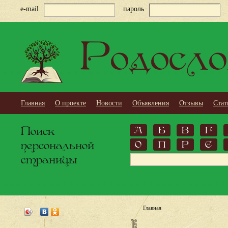
e-mail
пароль
Родосло
Главная
О проекте
Новости
Объявления
Отзывы
Стат
Поиск
А
Б
В
Г
персональной
О
П
Р
С
страницы
Главная