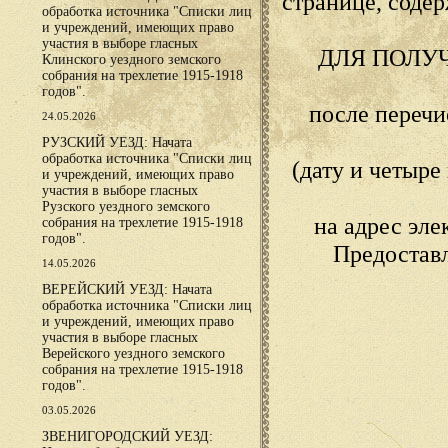
странице, сод
обработка источника "Списки лиц
и учреждений, имеющих право
участия в выборе гласных
ДЛЯ ПОЛУ
Клинского уездного земского
собрания на трехлетие 1915-1918
годов".
после переч
24.05.2026
РУЗСКИЙ УЕЗД: Начата
обработка источника "Списки лиц
(дату и четыр
и учреждений, имеющих право
участия в выборе гласных
Рузского уездного земского
на адрес эл
собрания на трехлетие 1915-1918
годов".
Предостав
14.05.2026
ВЕРЕЙСКИЙ УЕЗД: Начата
обработка источника "Списки лиц
и учреждений, имеющих право
участия в выборе гласных
Верейского уездного земского
собрания на трехлетие 1915-1918
годов".
03.05.2026
ЗВЕНИГОРОДСКИЙ УЕЗД: