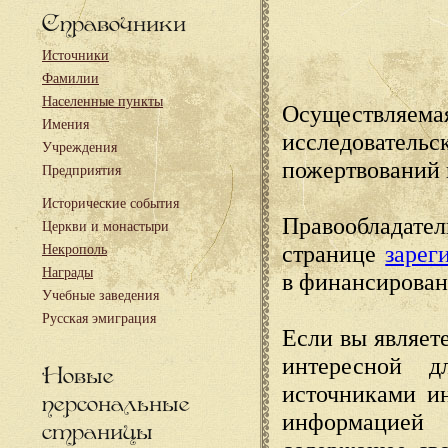
Справочники
Источники
Фамилии
Населенные пункты
Осуществляема
Имения
исследовател
Учреждения
пожертвований 
Предприятия
Исторические события
Правообладате
Церкви и монастыри
странице
зарег
Некрополь
Награды
в финансирован
Учебные заведения
Русская эмиграция
Если вы являете
интересной д
Новые
источниками и
персональные
информацией
страницы