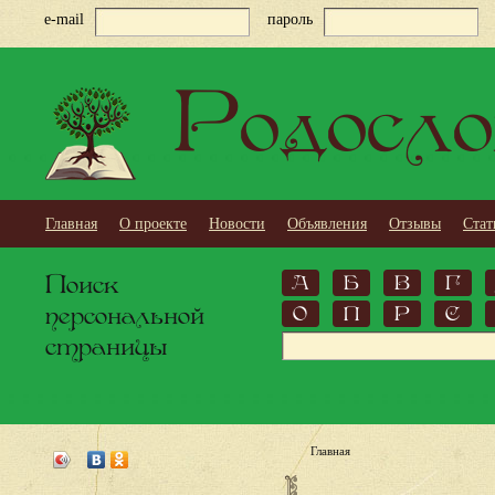
e-mail
пароль
Родосло
Главная
О проекте
Новости
Объявления
Отзывы
Стат
Поиск
А
Б
В
Г
персональной
О
П
Р
С
страницы
Главная