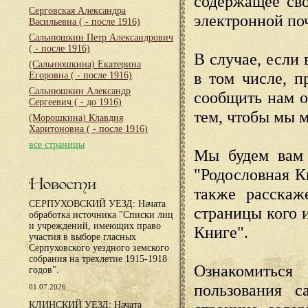
содержащее сво
Серговская Александра
электронной по
Васильевна
( - после 1916)
Сальнюшкин Петр Александрович
( - после 1916)
В случае, если 
(Сальнюшкина) Екатерина
в том числе, п
Егоровна
( - после 1916)
Сальнюшкин Александр
сообщить нам о
Сергеевич
( - до 1916)
тем, чтобы мы 
(Морошкина) Клавдия
Харитоновна
( - после 1916)
все страницы
Мы будем вам 
"Родословная К
Новости
также расскаж
СЕРПУХОВСКИЙ УЕЗД: Начата
страницы кого 
обработка источника "Списки лиц
и учреждений, имеющих право
Книге".
участия в выборе гласных
Серпуховского уездного земского
собрания на трехлетие 1915-1918
Ознакомиться
годов".
пользования с
01.07.2026
КЛИНСКИЙ УЕЗД: Начата