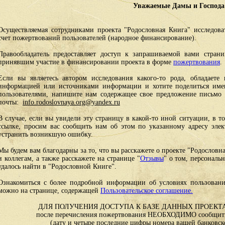
Уважаемые Дамы и Господа
Осуществляемая сотрудниками проекта "Родословная Книга" исследоват
счет пожертвований пользователей (народное финансирование).
Правообладатель предоставляет доступ к запрашиваемой вами стран
принявшим участие в финансировании проекта в форме
пожертвования
.
Если вы являетесь автором исследования какого-то рода, обладаете 
информацией или источниками информации и хотите поделиться им
пользователями, напишите нам содержащее свое предложение письмо и
почты:
info.rodoslovnaya.org@yandex.ru
В случае, если вы увидели эту страницу в какой-то иной ситуации, в т
ссылке, просим вас сообщить нам об этом по указанному адресу эле
устранить возникшую ошибку.
Мы будем вам благодарны за то, что вы расскажете о проекте "Родословн
и коллегам, а также расскажете на странице "
Отзывы
" о том, персональ
удалось найти в "Родословной Книге".
Ознакомиться с более подробной информации об условиях пользовани
можно на странице, содержащей
Пользовательское соглашение.
ДЛЯ ПОЛУЧЕНИЯ ДОСТУПА К БАЗЕ ДАННЫХ ПРОЕКТА
после перечисления пожертвования НЕОБХОДИМО сообщить
(дату и четыре последние цифры номера вашей банковск