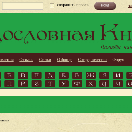
сохранить пароль
з
ословная Кн
Памяти наши
явления
Отзывы
Статьи
О фонде
Сотрудничество
Форум
Б
В
Г
Д
Е
Ё
Ж
З
И
П
Р
С
Т
У
Ф
Х
Ц
Ч
Главная