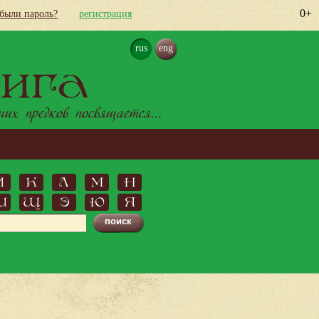
0+
абыли пароль?
регистрация
rus
eng
ига
х предков посвящается...
Й
К
Л
М
Н
Ш
Щ
Э
Ю
Я