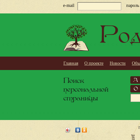
e-mail
пароль
Род
Главная
О проекте
Новости
Объ
Поиск
А
персональной
О
страницы