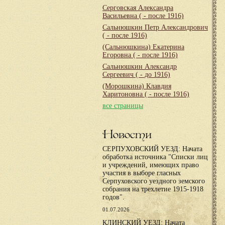
Серговская Александра
Васильевна
( - после 1916)
Сальнюшкин Петр Александрович
( - после 1916)
(Сальнюшкина) Екатерина
Егоровна
( - после 1916)
Сальнюшкин Александр
Сергеевич
( - до 1916)
(Морошкина) Клавдия
Харитоновна
( - после 1916)
все страницы
Новости
СЕРПУХОВСКИЙ УЕЗД: Начата
обработка источника "Списки лиц
и учреждений, имеющих право
участия в выборе гласных
Серпуховского уездного земского
собрания на трехлетие 1915-1918
годов".
01.07.2026
КЛИНСКИЙ УЕЗД: Начата