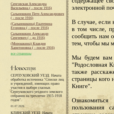
содержащее сво
Серговская Александра
электронной по
Васильевна
( - после 1916)
Сальнюшкин Петр Александрович
( - после 1916)
В случае, если 
(Сальнюшкина) Екатерина
в том числе, п
Егоровна
( - после 1916)
Сальнюшкин Александр
сообщить нам о
Сергеевич
( - до 1916)
тем, чтобы мы 
(Морошкина) Клавдия
Харитоновна
( - после 1916)
все страницы
Мы будем вам 
"Родословная К
Новости
также расскаж
СЕРПУХОВСКИЙ УЕЗД: Начата
страницы кого 
обработка источника "Списки лиц
и учреждений, имеющих право
Книге".
участия в выборе гласных
Серпуховского уездного земского
собрания на трехлетие 1915-1918
Ознакомиться
годов".
пользования с
01.07.2026
КЛИНСКИЙ УЕЗД: Начата