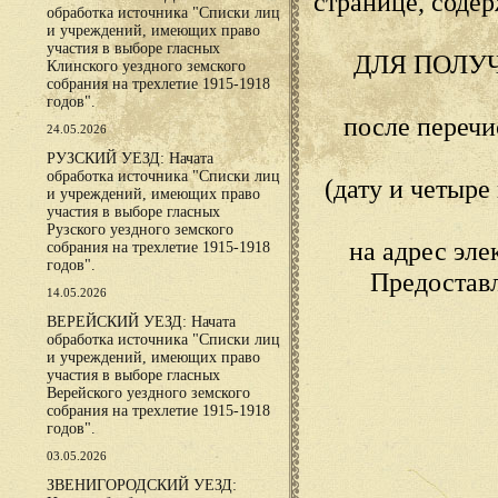
странице, сод
обработка источника "Списки лиц
и учреждений, имеющих право
участия в выборе гласных
ДЛЯ ПОЛУ
Клинского уездного земского
собрания на трехлетие 1915-1918
годов".
после переч
24.05.2026
РУЗСКИЙ УЕЗД: Начата
обработка источника "Списки лиц
(дату и четыр
и учреждений, имеющих право
участия в выборе гласных
Рузского уездного земского
на адрес эл
собрания на трехлетие 1915-1918
годов".
Предостав
14.05.2026
ВЕРЕЙСКИЙ УЕЗД: Начата
обработка источника "Списки лиц
и учреждений, имеющих право
участия в выборе гласных
Верейского уездного земского
собрания на трехлетие 1915-1918
годов".
03.05.2026
ЗВЕНИГОРОДСКИЙ УЕЗД: