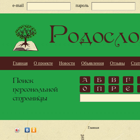
e-mail
пароль
Родосло
Главная
О проекте
Новости
Объявления
Отзывы
Стат
Поиск
А
Б
В
Г
персональной
О
П
Р
С
страницы
Главная