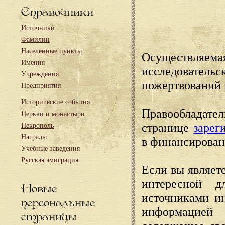
Справочники
Источники
Фамилии
Населенные пункты
Осуществляема
Имения
исследовател
Учреждения
пожертвований 
Предприятия
Исторические события
Правообладате
Церкви и монастыри
странице
зарег
Некрополь
Награды
в финансирован
Учебные заведения
Русская эмиграция
Если вы являете
интересной д
Новые
источниками и
персональные
информацией
страницы