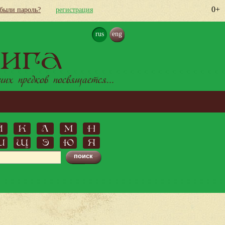
0+
абыли пароль?
регистрация
rus
eng
ига
х предков посвящается...
Й
К
Л
М
Н
Ш
Щ
Э
Ю
Я