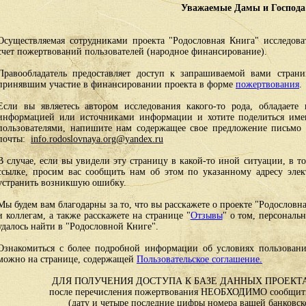
Уважаемые Дамы и Господа
Осуществляемая сотрудниками проекта "Родословная Книга" исследоват
счет пожертвований пользователей (народное финансирование).
Правообладатель предоставляет доступ к запрашиваемой вами стран
принявшим участие в финансировании проекта в форме
пожертвования
.
Если вы являетесь автором исследования какого-то рода, обладаете 
информацией или источниками информации и хотите поделиться им
пользователями, напишите нам содержащее свое предложение письмо и
почты:
info.rodoslovnaya.org@yandex.ru
В случае, если вы увидели эту страницу в какой-то иной ситуации, в т
ссылке, просим вас сообщить нам об этом по указанному адресу эле
устранить возникшую ошибку.
Мы будем вам благодарны за то, что вы расскажете о проекте "Родословн
и коллегам, а также расскажете на странице "
Отзывы
" о том, персональ
удалось найти в "Родословной Книге".
Ознакомиться с более подробной информации об условиях пользовани
можно на странице, содержащей
Пользовательское соглашение.
ДЛЯ ПОЛУЧЕНИЯ ДОСТУПА К БАЗЕ ДАННЫХ ПРОЕКТА
после перечисления пожертвования НЕОБХОДИМО сообщить
(дату и четыре последние цифры номера вашей банковск