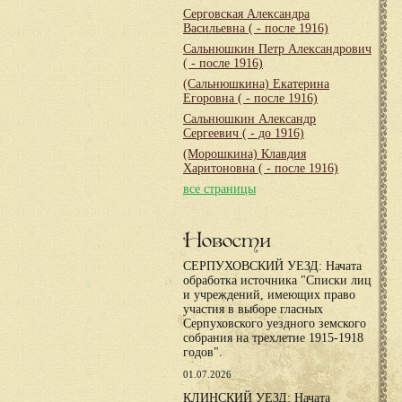
Серговская Александра
Васильевна
( - после 1916)
Сальнюшкин Петр Александрович
( - после 1916)
(Сальнюшкина) Екатерина
Егоровна
( - после 1916)
Сальнюшкин Александр
Сергеевич
( - до 1916)
(Морошкина) Клавдия
Харитоновна
( - после 1916)
все страницы
Новости
СЕРПУХОВСКИЙ УЕЗД: Начата
обработка источника "Списки лиц
и учреждений, имеющих право
участия в выборе гласных
Серпуховского уездного земского
собрания на трехлетие 1915-1918
годов".
01.07.2026
КЛИНСКИЙ УЕЗД: Начата