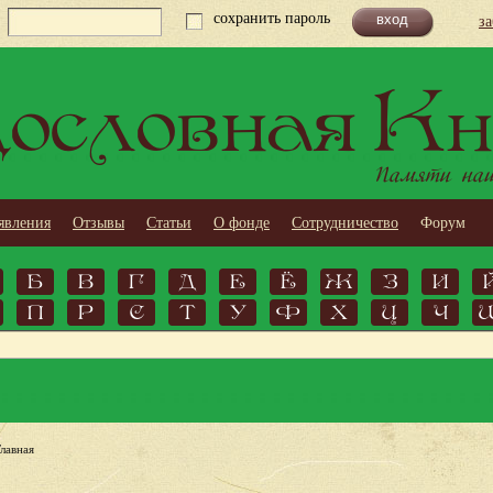
сохранить пароль
з
ословная Кн
Памяти наши
явления
Отзывы
Статьи
О фонде
Сотрудничество
Форум
Б
В
Г
Д
Е
Ё
Ж
З
И
П
Р
С
Т
У
Ф
Х
Ц
Ч
Главная