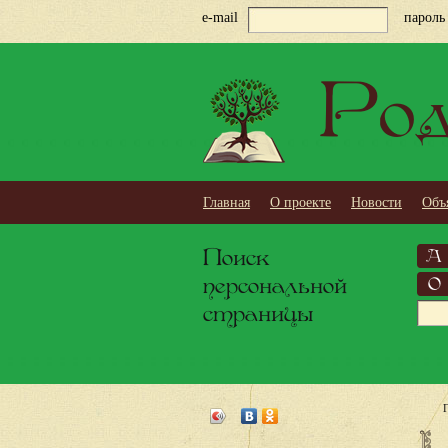
e-mail
пароль
Род
Главная
О проекте
Новости
Объ
Поиск
А
персональной
О
страницы