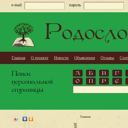
e-mail
пароль
Родосло
Главная
О проекте
Новости
Объявления
Отзывы
Стат
Поиск
А
Б
В
Г
персональной
О
П
Р
С
страницы
Главная