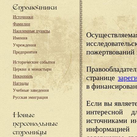
Справочники
Источники
Фамилии
Населенные пункты
Осуществляема
Имения
исследовател
Учреждения
пожертвований 
Предприятия
Исторические события
Правообладате
Церкви и монастыри
странице
зарег
Некрополь
Награды
в финансирован
Учебные заведения
Русская эмиграция
Если вы являете
интересной д
Новые
источниками и
персональные
информацией
страницы