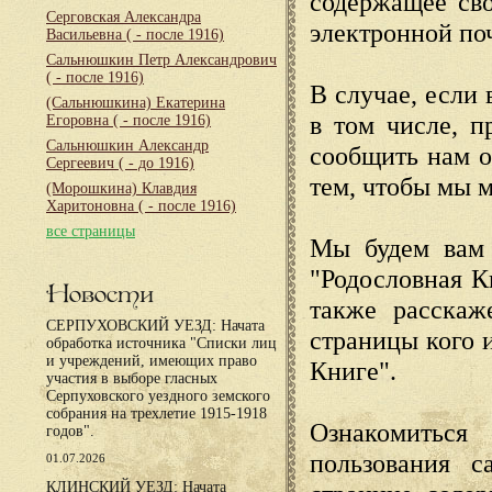
содержащее сво
Серговская Александра
электронной по
Васильевна
( - после 1916)
Сальнюшкин Петр Александрович
( - после 1916)
В случае, если 
(Сальнюшкина) Екатерина
в том числе, п
Егоровна
( - после 1916)
Сальнюшкин Александр
сообщить нам о
Сергеевич
( - до 1916)
тем, чтобы мы 
(Морошкина) Клавдия
Харитоновна
( - после 1916)
все страницы
Мы будем вам 
"Родословная К
Новости
также расскаж
СЕРПУХОВСКИЙ УЕЗД: Начата
страницы кого 
обработка источника "Списки лиц
и учреждений, имеющих право
Книге".
участия в выборе гласных
Серпуховского уездного земского
собрания на трехлетие 1915-1918
Ознакомиться
годов".
пользования с
01.07.2026
КЛИНСКИЙ УЕЗД: Начата