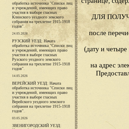
странице, сод
обработка источника "Списки лиц
и учреждений, имеющих право
участия в выборе гласных
ДЛЯ ПОЛУ
Клинского уездного земского
собрания на трехлетие 1915-1918
годов".
после переч
24.05.2026
РУЗСКИЙ УЕЗД: Начата
обработка источника "Списки лиц
(дату и четыр
и учреждений, имеющих право
участия в выборе гласных
Рузского уездного земского
на адрес эл
собрания на трехлетие 1915-1918
годов".
Предостав
14.05.2026
ВЕРЕЙСКИЙ УЕЗД: Начата
обработка источника "Списки лиц
и учреждений, имеющих право
участия в выборе гласных
Верейского уездного земского
собрания на трехлетие 1915-1918
годов".
03.05.2026
ЗВЕНИГОРОДСКИЙ УЕЗД: