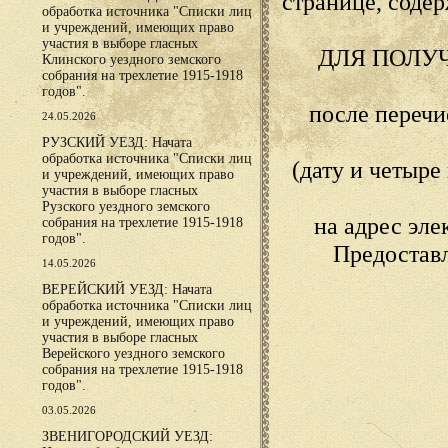
странице, сод
обработка источника "Списки лиц
и учреждений, имеющих право
участия в выборе гласных
ДЛЯ ПОЛУ
Клинского уездного земского
собрания на трехлетие 1915-1918
годов".
после переч
24.05.2026
РУЗСКИЙ УЕЗД: Начата
обработка источника "Списки лиц
(дату и четыр
и учреждений, имеющих право
участия в выборе гласных
Рузского уездного земского
на адрес эл
собрания на трехлетие 1915-1918
годов".
Предостав
14.05.2026
ВЕРЕЙСКИЙ УЕЗД: Начата
обработка источника "Списки лиц
и учреждений, имеющих право
участия в выборе гласных
Верейского уездного земского
собрания на трехлетие 1915-1918
годов".
03.05.2026
ЗВЕНИГОРОДСКИЙ УЕЗД: