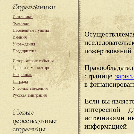
Справочники
Источники
Фамилии
Населенные пункты
Осуществляема
Имения
исследовател
Учреждения
пожертвований 
Предприятия
Исторические события
Правообладате
Церкви и монастыри
странице
зарег
Некрополь
Награды
в финансирован
Учебные заведения
Русская эмиграция
Если вы являете
интересной д
Новые
источниками и
персональные
информацией
страницы