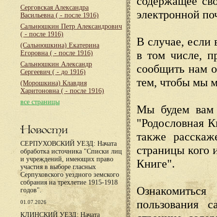
содержащее сво
Серговская Александра
электронной по
Васильевна
( - после 1916)
Сальнюшкин Петр Александрович
( - после 1916)
В случае, если 
(Сальнюшкина) Екатерина
в том числе, п
Егоровна
( - после 1916)
Сальнюшкин Александр
сообщить нам о
Сергеевич
( - до 1916)
тем, чтобы мы 
(Морошкина) Клавдия
Харитоновна
( - после 1916)
все страницы
Мы будем вам 
"Родословная К
Новости
также расскаж
СЕРПУХОВСКИЙ УЕЗД: Начата
страницы кого 
обработка источника "Списки лиц
и учреждений, имеющих право
Книге".
участия в выборе гласных
Серпуховского уездного земского
собрания на трехлетие 1915-1918
Ознакомиться
годов".
пользования с
01.07.2026
КЛИНСКИЙ УЕЗД: Начата