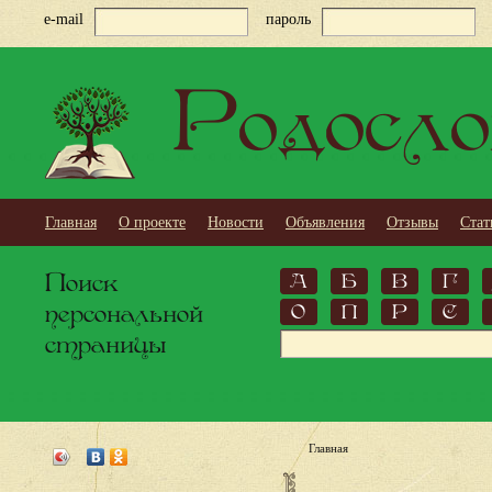
e-mail
пароль
Родосло
Главная
О проекте
Новости
Объявления
Отзывы
Стат
Поиск
А
Б
В
Г
персональной
О
П
Р
С
страницы
Главная