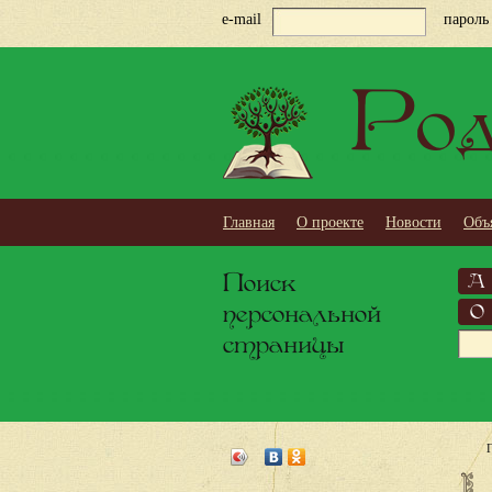
e-mail
пароль
Род
Главная
О проекте
Новости
Объ
Поиск
А
персональной
О
страницы