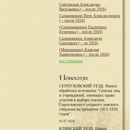
Серговская Александра
Васильевна
( - после 1916)
Сальнюшкин Петр Александрович
( - после 1916)
(Сальнюшкина) Екатерина
Егоровна
( - после 1916)
Сальнюшкин Александр
Сергеевич
( - до 1916)
(Морошкина) Клавдия
Харитоновна
( - после 1916)
все страницы
Новости
СЕРПУХОВСКИЙ УЕЗД: Начата
обработка источника "Списки лиц
и учреждений, имеющих право
участия в выборе гласных
Серпуховского уездного земского
собрания на трехлетие 1915-1918
годов".
01.07.2026
КЛИНСКИЙ УЕЗД: Начата