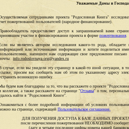
Уважаемые Дамы и Господа
Осуществляемая сотрудниками проекта "Родословная Книга" исследоват
счет пожертвований пользователей (народное финансирование).
Правообладатель предоставляет доступ к запрашиваемой вами стран
принявшим участие в финансировании проекта в форме
пожертвования
.
Если вы являетесь автором исследования какого-то рода, обладаете 
информацией или источниками информации и хотите поделиться им
пользователями, напишите нам содержащее свое предложение письмо и
почты:
info.rodoslovnaya.org@yandex.ru
В случае, если вы увидели эту страницу в какой-то иной ситуации, в т
ссылке, просим вас сообщить нам об этом по указанному адресу эле
устранить возникшую ошибку.
Мы будем вам благодарны за то, что вы расскажете о проекте "Родословн
и коллегам, а также расскажете на странице "
Отзывы
" о том, персональ
удалось найти в "Родословной Книге".
Ознакомиться с более подробной информации об условиях пользовани
можно на странице, содержащей
Пользовательское соглашение.
ДЛЯ ПОЛУЧЕНИЯ ДОСТУПА К БАЗЕ ДАННЫХ ПРОЕКТА
после перечисления пожертвования НЕОБХОДИМО сообщить
(дату и четыре последние цифры номера вашей банковск