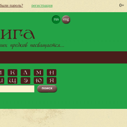
0+
абыли пароль?
регистрация
rus
eng
ига
х предков посвящается...
Й
К
Л
М
Н
Ш
Щ
Э
Ю
Я