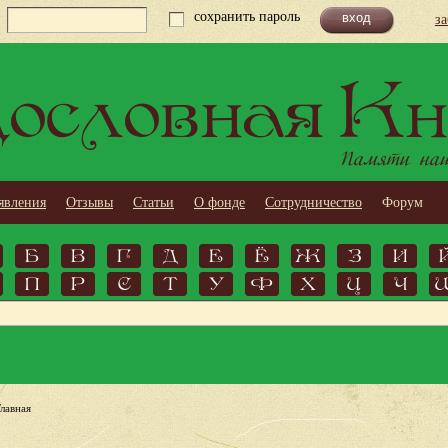
сохранить пароль
з
ословная Кн
Памяти наши
явления
Отзывы
Статьи
О фонде
Сотрудничество
Форум
Б
В
Г
Д
Е
Ё
Ж
З
И
П
Р
С
Т
У
Ф
Х
Ц
Ч
Главная