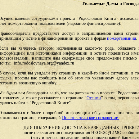
Уважаемые Дамы и Господа
Осуществляемая сотрудниками проекта "Родословная Книга" исследоват
счет пожертвований пользователей (народное финансирование).
Правообладатель предоставляет доступ к запрашиваемой вами стран
принявшим участие в финансировании проекта в форме
пожертвования
.
Если вы являетесь автором исследования какого-то рода, обладаете 
информацией или источниками информации и хотите поделиться им
пользователями, напишите нам содержащее свое предложение письмо и
почты:
info.rodoslovnaya.org@yandex.ru
В случае, если вы увидели эту страницу в какой-то иной ситуации, в т
ссылке, просим вас сообщить нам об этом по указанному адресу эле
устранить возникшую ошибку.
Мы будем вам благодарны за то, что вы расскажете о проекте "Родословн
и коллегам, а также расскажете на странице "
Отзывы
" о том, персональ
удалось найти в "Родословной Книге".
Ознакомиться с более подробной информации об условиях пользовани
можно на странице, содержащей
Пользовательское соглашение.
ДЛЯ ПОЛУЧЕНИЯ ДОСТУПА К БАЗЕ ДАННЫХ ПРОЕКТА
после перечисления пожертвования НЕОБХОДИМО сообщить
(дату и четыре последние цифры номера вашей банковск