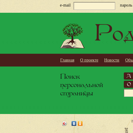
e-mail
пароль
Род
Главная
О проекте
Новости
Объ
Поиск
А
персональной
О
страницы