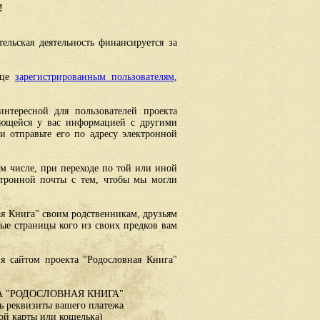
!
ельская деятельность финансируется за
ице
зарегистрированным пользователям
,
интересной для пользователей проекта
еющейся у вас информацией с другими
 отправьте его по адресу электронной
ом числе, при переходе по той или иной
ктронной почты с тем, чтобы мы могли
ая Книга" своим родственникам, друзьям
ные страницы кого из своих предков вам
я сайтом проекта "Родословная Книга"
 "РОДОСЛОВНАЯ КНИГА"
 реквизиты вашего платежа
ой карты или кошелька)