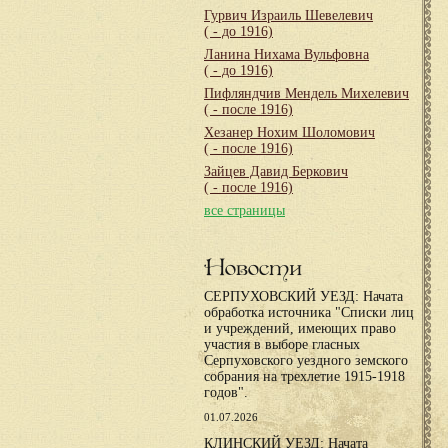
Гурвич Израиль Шевелевич
( - до 1916)
Ланина Нихама Вульфовна
( - до 1916)
Пифляндчив Мендель Михелевич
( - после 1916)
Хезанер Нохим Шоломович
( - после 1916)
Зайцев Давид Беркович
( - после 1916)
все страницы
Новости
СЕРПУХОВСКИЙ УЕЗД: Начата
обработка источника "Списки лиц
и учреждений, имеющих право
участия в выборе гласных
Серпуховского уездного земского
собрания на трехлетие 1915-1918
годов".
01.07.2026
КЛИНСКИЙ УЕЗД: Начата