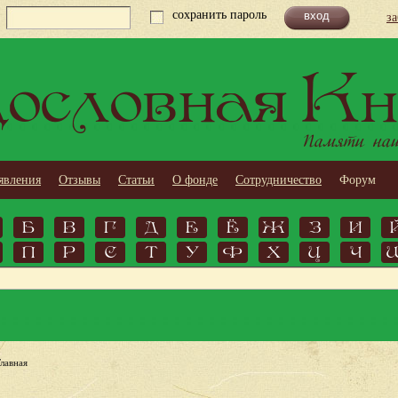
сохранить пароль
з
ословная Кн
Памяти наши
явления
Отзывы
Статьи
О фонде
Сотрудничество
Форум
Б
В
Г
Д
Е
Ё
Ж
З
И
П
Р
С
Т
У
Ф
Х
Ц
Ч
Главная