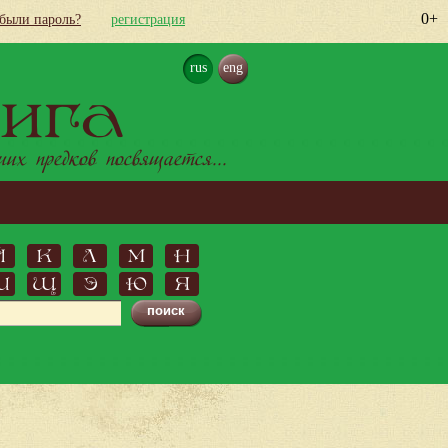
0+
абыли пароль?
регистрация
rus
eng
ига
х предков посвящается...
Й
К
Л
М
Н
Ш
Щ
Э
Ю
Я