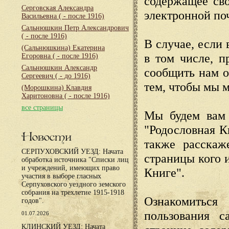
содержащее сво
Серговская Александра
электронной по
Васильевна
( - после 1916)
Сальнюшкин Петр Александрович
( - после 1916)
В случае, если 
(Сальнюшкина) Екатерина
в том числе, п
Егоровна
( - после 1916)
Сальнюшкин Александр
сообщить нам о
Сергеевич
( - до 1916)
тем, чтобы мы 
(Морошкина) Клавдия
Харитоновна
( - после 1916)
все страницы
Мы будем вам 
"Родословная К
Новости
также расскаж
СЕРПУХОВСКИЙ УЕЗД: Начата
страницы кого 
обработка источника "Списки лиц
и учреждений, имеющих право
Книге".
участия в выборе гласных
Серпуховского уездного земского
собрания на трехлетие 1915-1918
Ознакомиться
годов".
пользования с
01.07.2026
КЛИНСКИЙ УЕЗД: Начата