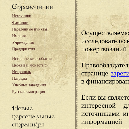
Справочники
Источники
Фамилии
Населенные пункты
Осуществляема
Имения
исследовател
Учреждения
пожертвований 
Предприятия
Исторические события
Правообладате
Церкви и монастыри
странице
зарег
Некрополь
Награды
в финансирован
Учебные заведения
Русская эмиграция
Если вы являете
интересной д
Новые
источниками и
персональные
информацией
страницы