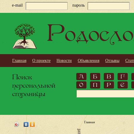
e-mail
пароль
Родосло
Главная
О проекте
Новости
Объявления
Отзывы
Стат
Поиск
А
Б
В
Г
персональной
О
П
Р
С
страницы
Главная