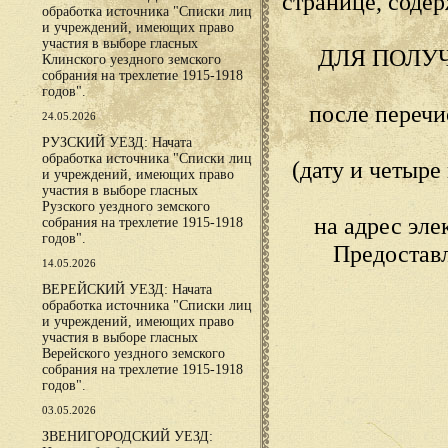
странице, сод
обработка источника "Списки лиц
и учреждений, имеющих право
участия в выборе гласных
ДЛЯ ПОЛУ
Клинского уездного земского
собрания на трехлетие 1915-1918
годов".
после переч
24.05.2026
РУЗСКИЙ УЕЗД: Начата
обработка источника "Списки лиц
(дату и четыр
и учреждений, имеющих право
участия в выборе гласных
Рузского уездного земского
на адрес эл
собрания на трехлетие 1915-1918
годов".
Предостав
14.05.2026
ВЕРЕЙСКИЙ УЕЗД: Начата
обработка источника "Списки лиц
и учреждений, имеющих право
участия в выборе гласных
Верейского уездного земского
собрания на трехлетие 1915-1918
годов".
03.05.2026
ЗВЕНИГОРОДСКИЙ УЕЗД: