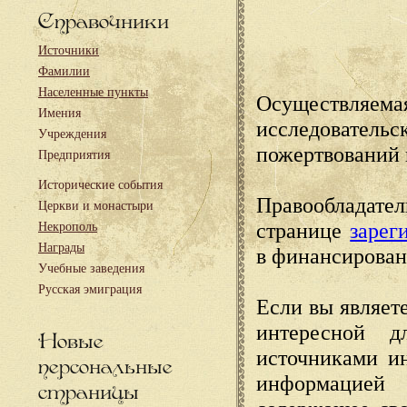
Справочники
Источники
Фамилии
Населенные пункты
Осуществляема
Имения
исследовател
Учреждения
пожертвований 
Предприятия
Исторические события
Правообладате
Церкви и монастыри
странице
зарег
Некрополь
Награды
в финансирован
Учебные заведения
Русская эмиграция
Если вы являете
интересной д
Новые
источниками и
персональные
информацией
страницы