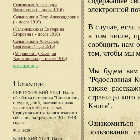
содержащее сво
Серговская Александра
электронной по
Васильевна
( - после 1916)
Сальнюшкин Петр Александрович
( - после 1916)
В случае, если 
(Сальнюшкина) Екатерина
в том числе, п
Егоровна
( - после 1916)
Сальнюшкин Александр
сообщить нам о
Сергеевич
( - до 1916)
тем, чтобы мы 
(Морошкина) Клавдия
Харитоновна
( - после 1916)
все страницы
Мы будем вам 
"Родословная К
Новости
также расскаж
СЕРПУХОВСКИЙ УЕЗД: Начата
страницы кого 
обработка источника "Списки лиц
и учреждений, имеющих право
Книге".
участия в выборе гласных
Серпуховского уездного земского
собрания на трехлетие 1915-1918
Ознакомиться
годов".
пользования с
01.07.2026
КЛИНСКИЙ УЕЗД: Начата