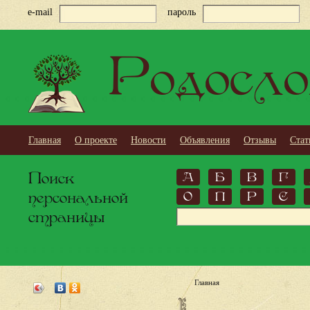
e-mail
пароль
Родосло
Главная
О проекте
Новости
Объявления
Отзывы
Стат
Поиск
А
Б
В
Г
персональной
О
П
Р
С
страницы
Главная