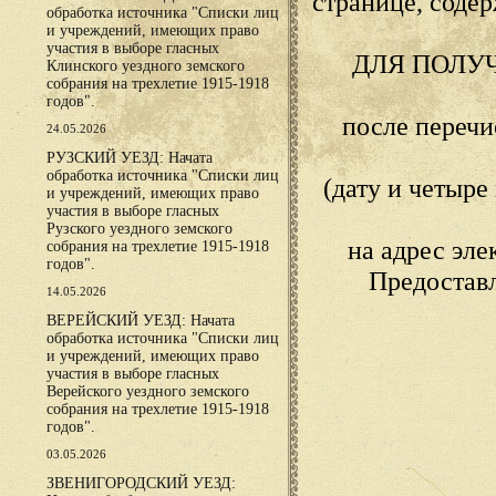
странице, сод
обработка источника "Списки лиц
и учреждений, имеющих право
участия в выборе гласных
ДЛЯ ПОЛУ
Клинского уездного земского
собрания на трехлетие 1915-1918
годов".
после переч
24.05.2026
РУЗСКИЙ УЕЗД: Начата
обработка источника "Списки лиц
(дату и четыр
и учреждений, имеющих право
участия в выборе гласных
Рузского уездного земского
на адрес эл
собрания на трехлетие 1915-1918
годов".
Предостав
14.05.2026
ВЕРЕЙСКИЙ УЕЗД: Начата
обработка источника "Списки лиц
и учреждений, имеющих право
участия в выборе гласных
Верейского уездного земского
собрания на трехлетие 1915-1918
годов".
03.05.2026
ЗВЕНИГОРОДСКИЙ УЕЗД: