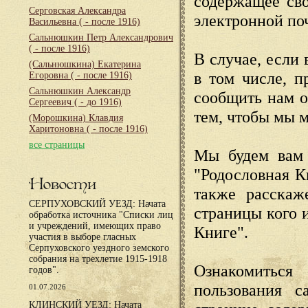
содержащее сво
Серговская Александра
электронной по
Васильевна
( - после 1916)
Сальнюшкин Петр Александрович
( - после 1916)
В случае, если 
(Сальнюшкина) Екатерина
в том числе, п
Егоровна
( - после 1916)
Сальнюшкин Александр
сообщить нам о
Сергеевич
( - до 1916)
тем, чтобы мы 
(Морошкина) Клавдия
Харитоновна
( - после 1916)
все страницы
Мы будем вам 
"Родословная К
Новости
также расскаж
СЕРПУХОВСКИЙ УЕЗД: Начата
страницы кого 
обработка источника "Списки лиц
и учреждений, имеющих право
Книге".
участия в выборе гласных
Серпуховского уездного земского
собрания на трехлетие 1915-1918
Ознакомиться
годов".
пользования с
01.07.2026
КЛИНСКИЙ УЕЗД: Начата