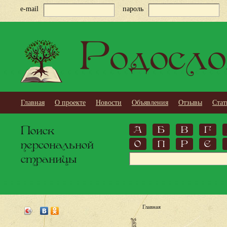
e-mail
пароль
Родосло
Главная
О проекте
Новости
Объявления
Отзывы
Стат
Поиск
А
Б
В
Г
персональной
О
П
Р
С
страницы
Главная