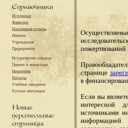
Справочники
Источники
Фамилии
Населенные пункты
Осуществляема
Имения
исследовател
Учреждения
пожертвований 
Предприятия
Исторические события
Правообладате
Церкви и монастыри
странице
зарег
Некрополь
Награды
в финансирован
Учебные заведения
Русская эмиграция
Если вы являете
интересной д
Новые
источниками и
персональные
информацией
страницы