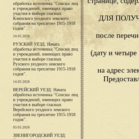
странице, сод
обработка источника "Списки лиц
и учреждений, имеющих право
участия в выборе гласных
ДЛЯ ПОЛУ
Клинского уездного земского
собрания на трехлетие 1915-1918
годов".
после переч
24.05.2026
РУЗСКИЙ УЕЗД: Начата
обработка источника "Списки лиц
(дату и четыр
и учреждений, имеющих право
участия в выборе гласных
Рузского уездного земского
на адрес эл
собрания на трехлетие 1915-1918
годов".
Предостав
14.05.2026
ВЕРЕЙСКИЙ УЕЗД: Начата
обработка источника "Списки лиц
и учреждений, имеющих право
участия в выборе гласных
Верейского уездного земского
собрания на трехлетие 1915-1918
годов".
03.05.2026
ЗВЕНИГОРОДСКИЙ УЕЗД: