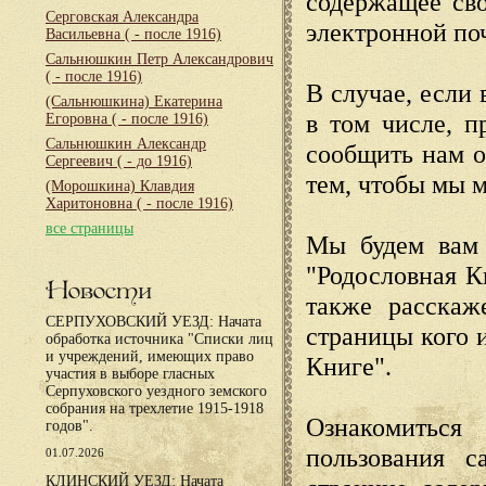
содержащее сво
Серговская Александра
электронной по
Васильевна
( - после 1916)
Сальнюшкин Петр Александрович
( - после 1916)
В случае, если 
(Сальнюшкина) Екатерина
в том числе, п
Егоровна
( - после 1916)
Сальнюшкин Александр
сообщить нам о
Сергеевич
( - до 1916)
тем, чтобы мы 
(Морошкина) Клавдия
Харитоновна
( - после 1916)
все страницы
Мы будем вам 
"Родословная К
Новости
также расскаж
СЕРПУХОВСКИЙ УЕЗД: Начата
страницы кого 
обработка источника "Списки лиц
и учреждений, имеющих право
Книге".
участия в выборе гласных
Серпуховского уездного земского
собрания на трехлетие 1915-1918
Ознакомиться
годов".
пользования с
01.07.2026
КЛИНСКИЙ УЕЗД: Начата