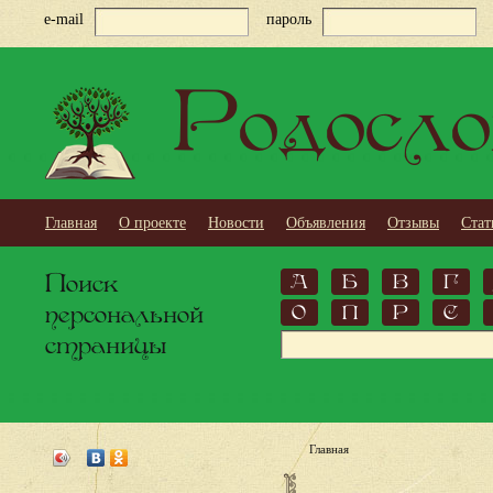
e-mail
пароль
Родосло
Главная
О проекте
Новости
Объявления
Отзывы
Стат
Поиск
А
Б
В
Г
персональной
О
П
Р
С
страницы
Главная