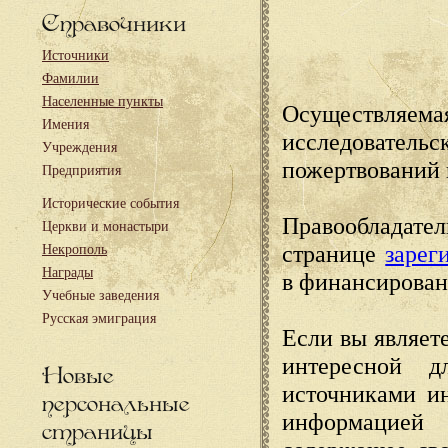
Справочники
Источники
Фамилии
Населенные пункты
Осуществляема
Имения
исследовател
Учреждения
пожертвований 
Предприятия
Исторические события
Правообладате
Церкви и монастыри
странице
зарег
Некрополь
Награды
в финансирован
Учебные заведения
Русская эмиграция
Если вы являете
интересной д
Новые
источниками и
персональные
информацией
страницы