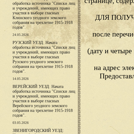
странице, сод
обработка источника "Списки лиц
и учреждений, имеющих право
участия в выборе гласных
ДЛЯ ПОЛУ
Клинского уездного земского
собрания на трехлетие 1915-1918
годов".
после переч
24.05.2026
РУЗСКИЙ УЕЗД: Начата
обработка источника "Списки лиц
(дату и четыр
и учреждений, имеющих право
участия в выборе гласных
Рузского уездного земского
на адрес эл
собрания на трехлетие 1915-1918
годов".
Предостав
14.05.2026
ВЕРЕЙСКИЙ УЕЗД: Начата
обработка источника "Списки лиц
и учреждений, имеющих право
участия в выборе гласных
Верейского уездного земского
собрания на трехлетие 1915-1918
годов".
03.05.2026
ЗВЕНИГОРОДСКИЙ УЕЗД: