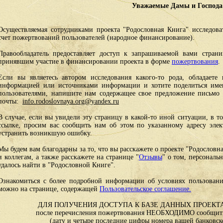
Уважаемые Дамы и Господа
Осуществляемая сотрудниками проекта "Родословная Книга" исследоват
счет пожертвований пользователей (народное финансирование).
Правообладатель предоставляет доступ к запрашиваемой вами стран
принявшим участие в финансировании проекта в форме
пожертвования
.
Если вы являетесь автором исследования какого-то рода, обладаете 
информацией или источниками информации и хотите поделиться им
пользователями, напишите нам содержащее свое предложение письмо и
почты:
info.rodoslovnaya.org@yandex.ru
В случае, если вы увидели эту страницу в какой-то иной ситуации, в т
ссылке, просим вас сообщить нам об этом по указанному адресу эле
устранить возникшую ошибку.
Мы будем вам благодарны за то, что вы расскажете о проекте "Родословн
и коллегам, а также расскажете на странице "
Отзывы
" о том, персональ
удалось найти в "Родословной Книге".
Ознакомиться с более подробной информации об условиях пользовани
можно на странице, содержащей
Пользовательское соглашение.
ДЛЯ ПОЛУЧЕНИЯ ДОСТУПА К БАЗЕ ДАННЫХ ПРОЕКТА
после перечисления пожертвования НЕОБХОДИМО сообщить
(дату и четыре последние цифры номера вашей банковск