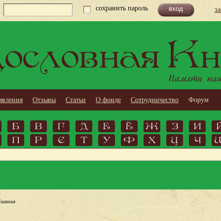
сохранить пароль
з
ословная Кн
Памяти наши
явления
Отзывы
Статьи
О фонде
Сотрудничество
Форум
Б
В
Г
Д
Е
Ё
Ж
З
И
П
Р
С
Т
У
Ф
Х
Ц
Ч
Главная