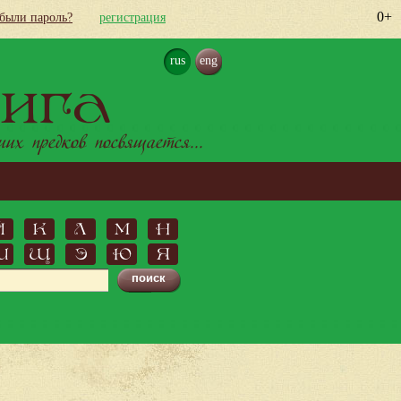
0+
абыли пароль?
регистрация
rus
eng
ига
х предков посвящается...
Й
К
Л
М
Н
Ш
Щ
Э
Ю
Я