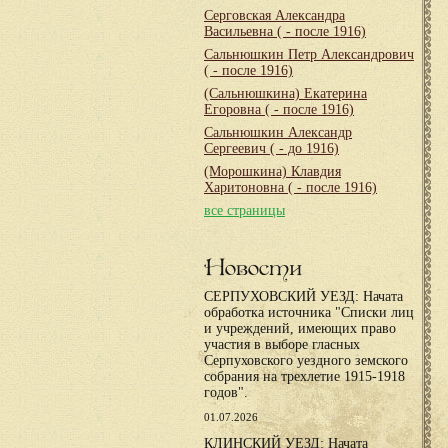
Серговская Александра
Васильевна
( - после 1916)
Сальнюшкин Петр Александрович
( - после 1916)
(Сальнюшкина) Екатерина
Егоровна
( - после 1916)
Сальнюшкин Александр
Сергеевич
( - до 1916)
(Морошкина) Клавдия
Харитоновна
( - после 1916)
все страницы
Новости
СЕРПУХОВСКИЙ УЕЗД: Начата
обработка источника "Списки лиц
и учреждений, имеющих право
участия в выборе гласных
Серпуховского уездного земского
собрания на трехлетие 1915-1918
годов".
01.07.2026
КЛИНСКИЙ УЕЗД: Начата