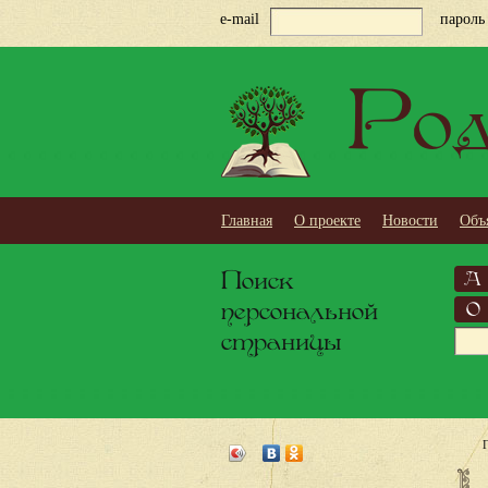
e-mail
пароль
Род
Главная
О проекте
Новости
Объ
Поиск
А
персональной
О
страницы