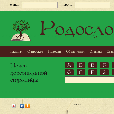
e-mail
пароль
Родосло
Главная
О проекте
Новости
Объявления
Отзывы
Стат
Поиск
А
Б
В
Г
персональной
О
П
Р
С
страницы
Главная