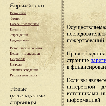
Справочники
Источники
Фамилии
Населенные пункты
Осуществляема
Имения
исследовател
Учреждения
пожертвований 
Предприятия
Исторические события
Правообладате
Церкви и монастыри
странице
зарег
Некрополь
Награды
в финансирован
Учебные заведения
Русская эмиграция
Если вы являете
интересной д
Новые
источниками и
персональные
информацией
страницы