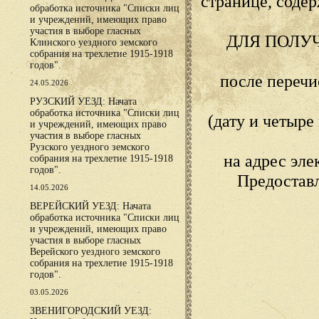
странице, сод
обработка источника "Списки лиц
и учреждений, имеющих право
участия в выборе гласных
ДЛЯ ПОЛУ
Клинского уездного земского
собрания на трехлетие 1915-1918
годов".
после переч
24.05.2026
РУЗСКИЙ УЕЗД: Начата
обработка источника "Списки лиц
(дату и четыр
и учреждений, имеющих право
участия в выборе гласных
Рузского уездного земского
на адрес эл
собрания на трехлетие 1915-1918
годов".
Предостав
14.05.2026
ВЕРЕЙСКИЙ УЕЗД: Начата
обработка источника "Списки лиц
и учреждений, имеющих право
участия в выборе гласных
Верейского уездного земского
собрания на трехлетие 1915-1918
годов".
03.05.2026
ЗВЕНИГОРОДСКИЙ УЕЗД: