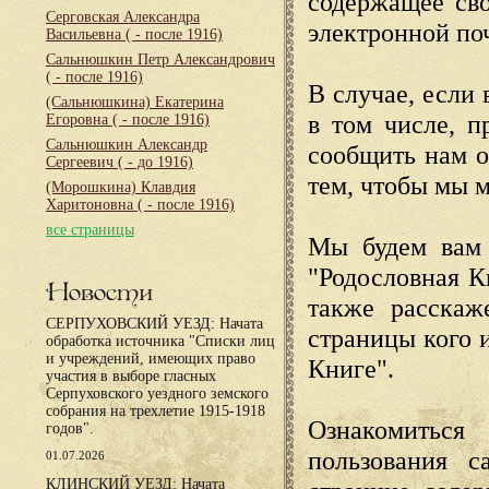
содержащее сво
Серговская Александра
электронной по
Васильевна
( - после 1916)
Сальнюшкин Петр Александрович
( - после 1916)
В случае, если 
(Сальнюшкина) Екатерина
в том числе, п
Егоровна
( - после 1916)
Сальнюшкин Александр
сообщить нам о
Сергеевич
( - до 1916)
тем, чтобы мы 
(Морошкина) Клавдия
Харитоновна
( - после 1916)
все страницы
Мы будем вам 
"Родословная К
Новости
также расскаж
СЕРПУХОВСКИЙ УЕЗД: Начата
страницы кого 
обработка источника "Списки лиц
и учреждений, имеющих право
Книге".
участия в выборе гласных
Серпуховского уездного земского
собрания на трехлетие 1915-1918
Ознакомиться
годов".
пользования с
01.07.2026
КЛИНСКИЙ УЕЗД: Начата