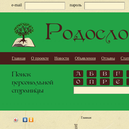
e-mail
пароль
Родосло
Главная
О проекте
Новости
Объявления
Отзывы
Стат
Поиск
А
Б
В
Г
персональной
О
П
Р
С
страницы
Главная