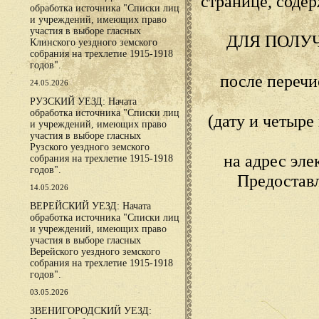
странице, сод
обработка источника "Списки лиц
и учреждений, имеющих право
участия в выборе гласных
ДЛЯ ПОЛУ
Клинского уездного земского
собрания на трехлетие 1915-1918
годов".
после переч
24.05.2026
РУЗСКИЙ УЕЗД: Начата
обработка источника "Списки лиц
(дату и четыр
и учреждений, имеющих право
участия в выборе гласных
Рузского уездного земского
на адрес эл
собрания на трехлетие 1915-1918
годов".
Предостав
14.05.2026
ВЕРЕЙСКИЙ УЕЗД: Начата
обработка источника "Списки лиц
и учреждений, имеющих право
участия в выборе гласных
Верейского уездного земского
собрания на трехлетие 1915-1918
годов".
03.05.2026
ЗВЕНИГОРОДСКИЙ УЕЗД: