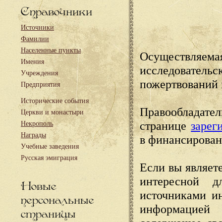
Справочники
Источники
Фамилии
Населенные пункты
Осуществляема
Имения
исследовател
Учреждения
пожертвований 
Предприятия
Исторические события
Правообладате
Церкви и монастыри
странице
зарег
Некрополь
Награды
в финансирован
Учебные заведения
Русская эмиграция
Если вы являете
интересной д
Новые
источниками и
персональные
информацией
страницы