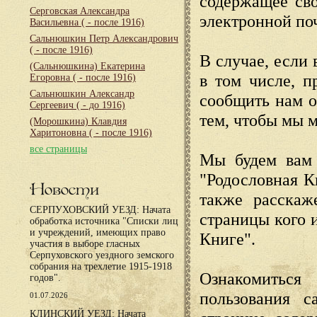
содержащее сво
Серговская Александра
электронной по
Васильевна
( - после 1916)
Сальнюшкин Петр Александрович
( - после 1916)
В случае, если 
(Сальнюшкина) Екатерина
в том числе, п
Егоровна
( - после 1916)
Сальнюшкин Александр
сообщить нам о
Сергеевич
( - до 1916)
тем, чтобы мы 
(Морошкина) Клавдия
Харитоновна
( - после 1916)
все страницы
Мы будем вам 
"Родословная К
Новости
также расскаж
СЕРПУХОВСКИЙ УЕЗД: Начата
страницы кого 
обработка источника "Списки лиц
и учреждений, имеющих право
Книге".
участия в выборе гласных
Серпуховского уездного земского
собрания на трехлетие 1915-1918
Ознакомиться
годов".
пользования с
01.07.2026
КЛИНСКИЙ УЕЗД: Начата