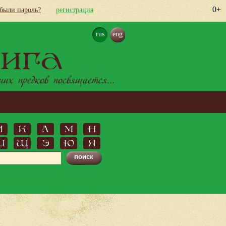
0+
абыли пароль?
регистрация
rus
eng
ига
х предков посвящается...
Й
К
Л
М
Н
Ш
Щ
Э
Ю
Я