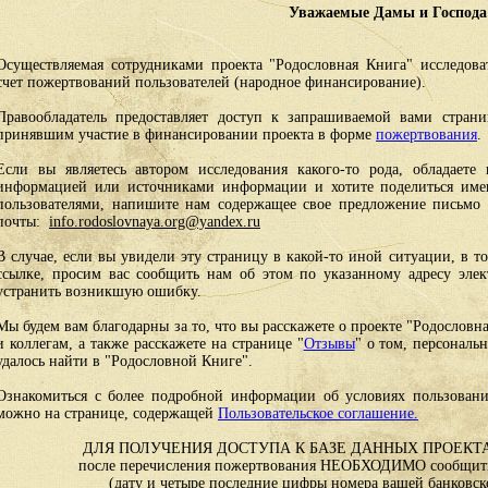
Уважаемые Дамы и Господа
Осуществляемая сотрудниками проекта "Родословная Книга" исследоват
счет пожертвований пользователей (народное финансирование).
Правообладатель предоставляет доступ к запрашиваемой вами стран
принявшим участие в финансировании проекта в форме
пожертвования
.
Если вы являетесь автором исследования какого-то рода, обладаете 
информацией или источниками информации и хотите поделиться им
пользователями, напишите нам содержащее свое предложение письмо и
почты:
info.rodoslovnaya.org@yandex.ru
В случае, если вы увидели эту страницу в какой-то иной ситуации, в т
ссылке, просим вас сообщить нам об этом по указанному адресу эле
устранить возникшую ошибку.
Мы будем вам благодарны за то, что вы расскажете о проекте "Родословн
и коллегам, а также расскажете на странице "
Отзывы
" о том, персональ
удалось найти в "Родословной Книге".
Ознакомиться с более подробной информации об условиях пользовани
можно на странице, содержащей
Пользовательское соглашение.
ДЛЯ ПОЛУЧЕНИЯ ДОСТУПА К БАЗЕ ДАННЫХ ПРОЕКТА
после перечисления пожертвования НЕОБХОДИМО сообщить
(дату и четыре последние цифры номера вашей банковск