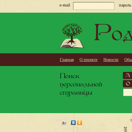
e-mail
пароль
Род
Главная
О проекте
Новости
Объ
Поиск
А
персональной
О
страницы