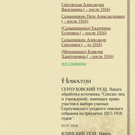
Серговская Александра
Васильевна
( - после 1916)
Сальнюшкин Петр Александрович
( - после 1916)
(Сальнюшкина) Екатерина
Егоровна
( - после 1916)
Сальнюшкин Александр
Сергеевич
( - до 1916)
(Морошкина) Клавдия
Харитоновна
( - после 1916)
все страницы
Новости
СЕРПУХОВСКИЙ УЕЗД: Начата
обработка источника "Списки лиц
и учреждений, имеющих право
участия в выборе гласных
Серпуховского уездного земского
собрания на трехлетие 1915-1918
годов".
01.07.2026
КЛИНСКИЙ УЕЗД: Начата