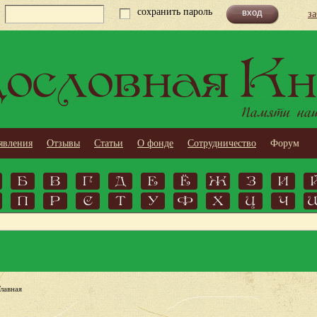
сохранить пароль
з
ословная Кн
Памяти наши
явления
Отзывы
Статьи
О фонде
Сотрудничество
Форум
Б
В
Г
Д
Е
Ё
Ж
З
И
П
Р
С
Т
У
Ф
Х
Ц
Ч
Главная