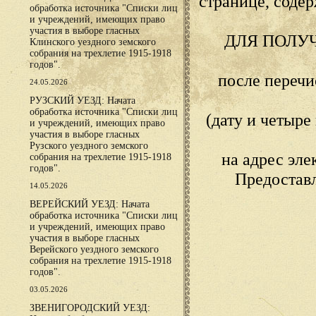
странице, сод
обработка источника "Списки лиц
и учреждений, имеющих право
участия в выборе гласных
ДЛЯ ПОЛУ
Клинского уездного земского
собрания на трехлетие 1915-1918
годов".
после переч
24.05.2026
РУЗСКИЙ УЕЗД: Начата
обработка источника "Списки лиц
(дату и четыр
и учреждений, имеющих право
участия в выборе гласных
Рузского уездного земского
на адрес эл
собрания на трехлетие 1915-1918
годов".
Предостав
14.05.2026
ВЕРЕЙСКИЙ УЕЗД: Начата
обработка источника "Списки лиц
и учреждений, имеющих право
участия в выборе гласных
Верейского уездного земского
собрания на трехлетие 1915-1918
годов".
03.05.2026
ЗВЕНИГОРОДСКИЙ УЕЗД: