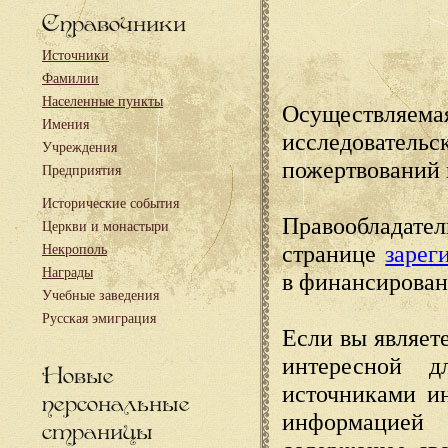
Справочники
Источники
Фамилии
Населенные пункты
Осуществляема
Имения
исследовател
Учреждения
пожертвований 
Предприятия
Исторические события
Правообладате
Церкви и монастыри
странице
зарег
Некрополь
Награды
в финансирован
Учебные заведения
Русская эмиграция
Если вы являете
интересной д
Новые
источниками и
персональные
информацией
страницы