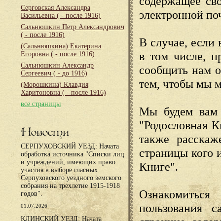
содержащее сво
Серговская Александра
электронной по
Васильевна
( - после 1916)
Сальнюшкин Петр Александрович
( - после 1916)
В случае, если 
(Сальнюшкина) Екатерина
в том числе, п
Егоровна
( - после 1916)
Сальнюшкин Александр
сообщить нам о
Сергеевич
( - до 1916)
тем, чтобы мы 
(Морошкина) Клавдия
Харитоновна
( - после 1916)
все страницы
Мы будем вам 
"Родословная К
Новости
также расскаж
СЕРПУХОВСКИЙ УЕЗД: Начата
страницы кого 
обработка источника "Списки лиц
и учреждений, имеющих право
Книге".
участия в выборе гласных
Серпуховского уездного земского
собрания на трехлетие 1915-1918
Ознакомиться
годов".
пользования с
01.07.2026
КЛИНСКИЙ УЕЗД: Начата