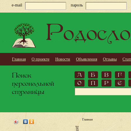
e-mail
пароль
Родосло
Главная
О проекте
Новости
Объявления
Отзывы
Стат
Поиск
А
Б
В
Г
персональной
О
П
Р
С
страницы
Главная