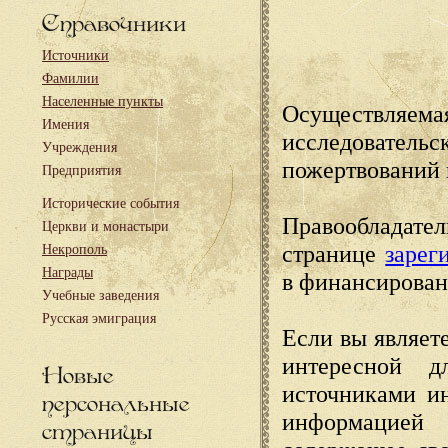
Справочники
Источники
Фамилии
Населенные пункты
Осуществляема
Имения
исследовател
Учреждения
пожертвований 
Предприятия
Исторические события
Правообладате
Церкви и монастыри
странице
зарег
Некрополь
Награды
в финансирован
Учебные заведения
Русская эмиграция
Если вы являете
интересной д
Новые
источниками и
персональные
информацией
страницы