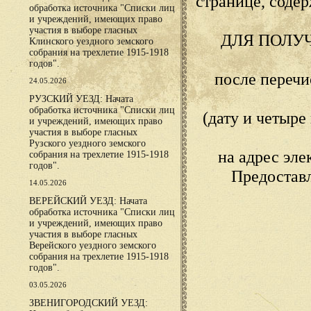
странице, сод
обработка источника "Списки лиц
и учреждений, имеющих право
участия в выборе гласных
ДЛЯ ПОЛУ
Клинского уездного земского
собрания на трехлетие 1915-1918
годов".
после переч
24.05.2026
РУЗСКИЙ УЕЗД: Начата
обработка источника "Списки лиц
(дату и четыр
и учреждений, имеющих право
участия в выборе гласных
Рузского уездного земского
на адрес эл
собрания на трехлетие 1915-1918
годов".
Предостав
14.05.2026
ВЕРЕЙСКИЙ УЕЗД: Начата
обработка источника "Списки лиц
и учреждений, имеющих право
участия в выборе гласных
Верейского уездного земского
собрания на трехлетие 1915-1918
годов".
03.05.2026
ЗВЕНИГОРОДСКИЙ УЕЗД: