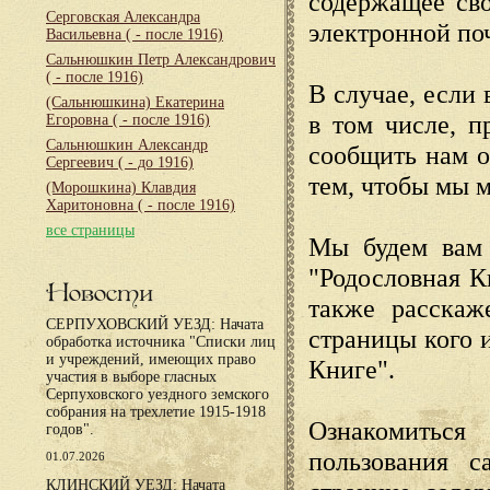
содержащее сво
Серговская Александра
электронной по
Васильевна
( - после 1916)
Сальнюшкин Петр Александрович
( - после 1916)
В случае, если 
(Сальнюшкина) Екатерина
в том числе, п
Егоровна
( - после 1916)
Сальнюшкин Александр
сообщить нам о
Сергеевич
( - до 1916)
тем, чтобы мы 
(Морошкина) Клавдия
Харитоновна
( - после 1916)
все страницы
Мы будем вам 
"Родословная К
Новости
также расскаж
СЕРПУХОВСКИЙ УЕЗД: Начата
страницы кого 
обработка источника "Списки лиц
и учреждений, имеющих право
Книге".
участия в выборе гласных
Серпуховского уездного земского
собрания на трехлетие 1915-1918
Ознакомиться
годов".
пользования с
01.07.2026
КЛИНСКИЙ УЕЗД: Начата