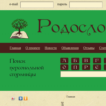
e-mail
пароль
Родосло
Главная
О проекте
Новости
Объявления
Отзывы
Стат
Поиск
А
Б
В
Г
персональной
О
П
Р
С
страницы
Главная