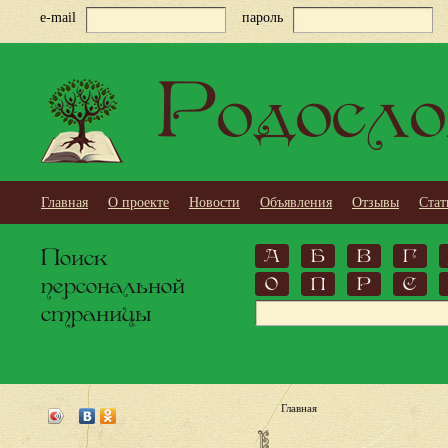
e-mail
пароль
Родосло
Главная
О проекте
Новости
Объявления
Отзывы
Стат
Поиск
А
Б
В
Г
персональной
О
П
Р
С
страницы
Главная