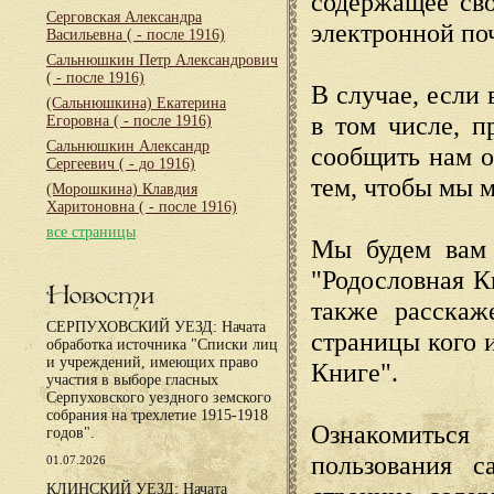
содержащее сво
Серговская Александра
электронной по
Васильевна
( - после 1916)
Сальнюшкин Петр Александрович
( - после 1916)
В случае, если 
(Сальнюшкина) Екатерина
в том числе, п
Егоровна
( - после 1916)
Сальнюшкин Александр
сообщить нам о
Сергеевич
( - до 1916)
тем, чтобы мы 
(Морошкина) Клавдия
Харитоновна
( - после 1916)
все страницы
Мы будем вам 
"Родословная К
Новости
также расскаж
СЕРПУХОВСКИЙ УЕЗД: Начата
страницы кого 
обработка источника "Списки лиц
и учреждений, имеющих право
Книге".
участия в выборе гласных
Серпуховского уездного земского
собрания на трехлетие 1915-1918
Ознакомиться
годов".
пользования с
01.07.2026
КЛИНСКИЙ УЕЗД: Начата