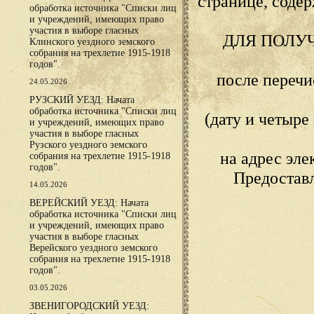
странице, сод
обработка источника "Списки лиц
и учреждений, имеющих право
участия в выборе гласных
ДЛЯ ПОЛУ
Клинского уездного земского
собрания на трехлетие 1915-1918
годов".
после переч
24.05.2026
РУЗСКИЙ УЕЗД: Начата
обработка источника "Списки лиц
(дату и четыр
и учреждений, имеющих право
участия в выборе гласных
Рузского уездного земского
на адрес эл
собрания на трехлетие 1915-1918
годов".
Предостав
14.05.2026
ВЕРЕЙСКИЙ УЕЗД: Начата
обработка источника "Списки лиц
и учреждений, имеющих право
участия в выборе гласных
Верейского уездного земского
собрания на трехлетие 1915-1918
годов".
03.05.2026
ЗВЕНИГОРОДСКИЙ УЕЗД: