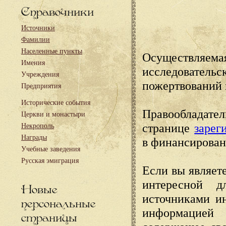
Справочники
Источники
Фамилии
Населенные пункты
Осуществляема
Имения
исследовател
Учреждения
пожертвований 
Предприятия
Исторические события
Правообладате
Церкви и монастыри
странице
зарег
Некрополь
Награды
в финансирован
Учебные заведения
Русская эмиграция
Если вы являете
интересной д
Новые
источниками и
персональные
информацией
страницы