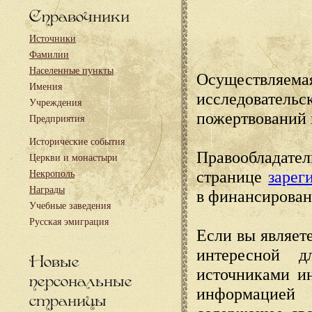
Справочники
Источники
Фамилии
Населенные пункты
Осуществляема
Имения
исследовател
Учреждения
пожертвований 
Предприятия
Исторические события
Правообладате
Церкви и монастыри
странице
зарег
Некрополь
Награды
в финансирован
Учебные заведения
Русская эмиграция
Если вы являете
интересной д
Новые
источниками и
персональные
информацией
страницы