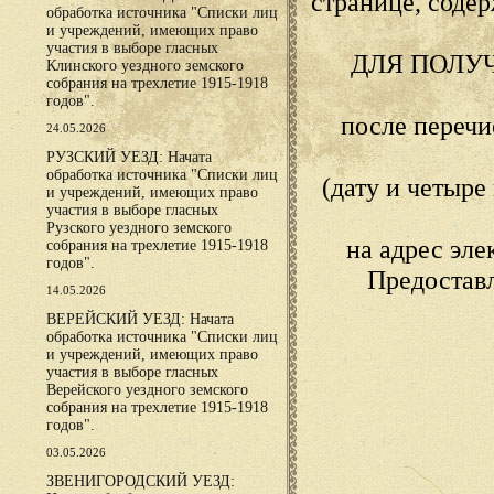
странице, сод
обработка источника "Списки лиц
и учреждений, имеющих право
участия в выборе гласных
ДЛЯ ПОЛУ
Клинского уездного земского
собрания на трехлетие 1915-1918
годов".
после переч
24.05.2026
РУЗСКИЙ УЕЗД: Начата
обработка источника "Списки лиц
(дату и четыр
и учреждений, имеющих право
участия в выборе гласных
Рузского уездного земского
на адрес эл
собрания на трехлетие 1915-1918
годов".
Предостав
14.05.2026
ВЕРЕЙСКИЙ УЕЗД: Начата
обработка источника "Списки лиц
и учреждений, имеющих право
участия в выборе гласных
Верейского уездного земского
собрания на трехлетие 1915-1918
годов".
03.05.2026
ЗВЕНИГОРОДСКИЙ УЕЗД: