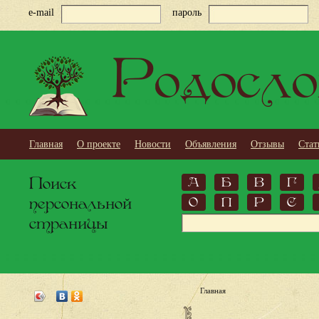
e-mail
пароль
Родосло
Главная
О проекте
Новости
Объявления
Отзывы
Стат
Поиск
А
Б
В
Г
персональной
О
П
Р
С
страницы
Главная