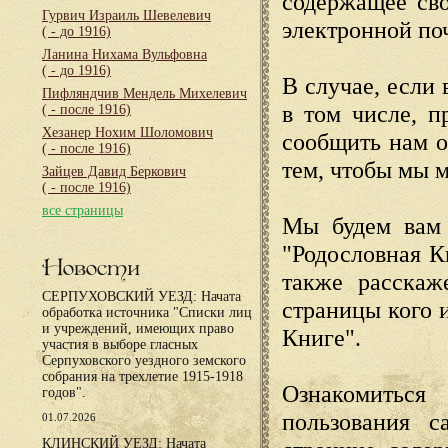
содержащее сво
Гурвич Израиль Шевелевич
электронной по
( - до 1916)
Ланина Нихама Вульфовна
( - до 1916)
В случае, если 
Пифляндчив Мендель Михелевич
в том числе, п
( - после 1916)
Хезанер Нохим Шоломович
сообщить нам о
( - после 1916)
тем, чтобы мы 
Зайцев Давид Беркович
( - после 1916)
все страницы
Мы будем вам 
"Родословная К
Новости
также расскаж
СЕРПУХОВСКИЙ УЕЗД: Начата
страницы кого 
обработка источника "Списки лиц
и учреждений, имеющих право
Книге".
участия в выборе гласных
Серпуховского уездного земского
собрания на трехлетие 1915-1918
Ознакомиться
годов".
пользования с
01.07.2026
КЛИНСКИЙ УЕЗД: Начата