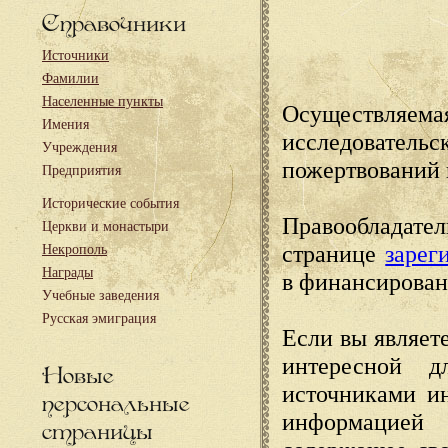
Справочники
Источники
Фамилии
Населенные пункты
Осуществляема
Имения
исследовател
Учреждения
пожертвований 
Предприятия
Исторические события
Правообладате
Церкви и монастыри
странице
зарег
Некрополь
Награды
в финансирован
Учебные заведения
Русская эмиграция
Если вы являете
интересной д
Новые
источниками и
персональные
информацией
страницы