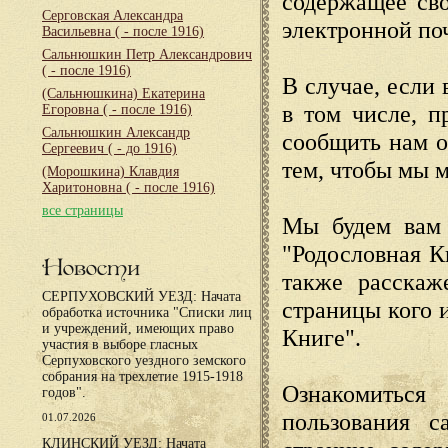
содержащее сво
Серговская Александра
электронной по
Васильевна
( - после 1916)
Сальнюшкин Петр Александрович
( - после 1916)
В случае, если 
(Сальнюшкина) Екатерина
в том числе, п
Егоровна
( - после 1916)
Сальнюшкин Александр
сообщить нам о
Сергеевич
( - до 1916)
тем, чтобы мы 
(Морошкина) Клавдия
Харитоновна
( - после 1916)
все страницы
Мы будем вам 
"Родословная К
Новости
также расскаж
СЕРПУХОВСКИЙ УЕЗД: Начата
страницы кого 
обработка источника "Списки лиц
и учреждений, имеющих право
Книге".
участия в выборе гласных
Серпуховского уездного земского
собрания на трехлетие 1915-1918
Ознакомиться
годов".
пользования с
01.07.2026
КЛИНСКИЙ УЕЗД: Начата