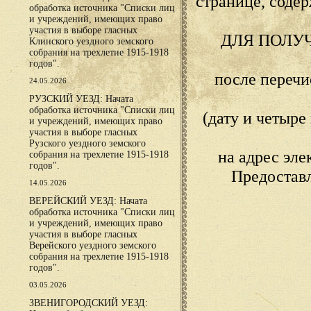
странице, сод
обработка источника "Списки лиц
и учреждений, имеющих право
участия в выборе гласных
ДЛЯ ПОЛУ
Клинского уездного земского
собрания на трехлетие 1915-1918
годов".
после переч
24.05.2026
РУЗСКИЙ УЕЗД: Начата
обработка источника "Списки лиц
(дату и четыр
и учреждений, имеющих право
участия в выборе гласных
Рузского уездного земского
на адрес эл
собрания на трехлетие 1915-1918
годов".
Предостав
14.05.2026
ВЕРЕЙСКИЙ УЕЗД: Начата
обработка источника "Списки лиц
и учреждений, имеющих право
участия в выборе гласных
Верейского уездного земского
собрания на трехлетие 1915-1918
годов".
03.05.2026
ЗВЕНИГОРОДСКИЙ УЕЗД: