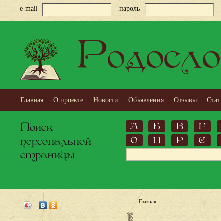
e-mail
пароль
Родосло
Главная
О проекте
Новости
Объявления
Отзывы
Стат
Поиск
А
Б
В
Г
персональной
О
П
Р
С
страницы
Главная