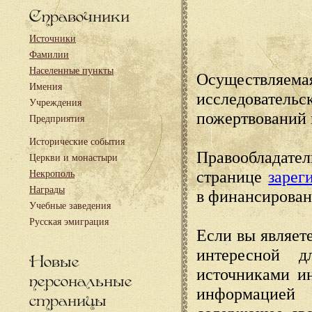
Справочники
Источники
Фамилии
Населенные пункты
Осуществляема
Имения
исследовател
Учреждения
пожертвований 
Предприятия
Исторические события
Правообладате
Церкви и монастыри
странице
зарег
Некрополь
Награды
в финансирован
Учебные заведения
Русская эмиграция
Если вы являете
интересной д
Новые
источниками и
персональные
информацией
страницы