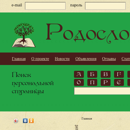
e-mail
пароль
Родосло
Главная
О проекте
Новости
Объявления
Отзывы
Стат
Поиск
А
Б
В
Г
персональной
О
П
Р
С
страницы
Главная