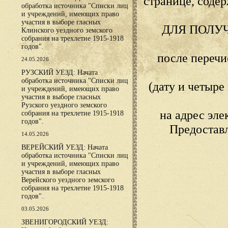
странице, сод
обработка источника "Списки лиц
и учреждений, имеющих право
участия в выборе гласных
ДЛЯ ПОЛУ
Клинского уездного земского
собрания на трехлетие 1915-1918
годов".
после переч
24.05.2026
РУЗСКИЙ УЕЗД: Начата
обработка источника "Списки лиц
(дату и четыр
и учреждений, имеющих право
участия в выборе гласных
Рузского уездного земского
на адрес эл
собрания на трехлетие 1915-1918
годов".
Предостав
14.05.2026
ВЕРЕЙСКИЙ УЕЗД: Начата
обработка источника "Списки лиц
и учреждений, имеющих право
участия в выборе гласных
Верейского уездного земского
собрания на трехлетие 1915-1918
годов".
03.05.2026
ЗВЕНИГОРОДСКИЙ УЕЗД: