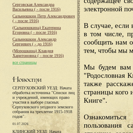
содержащее сво
Серговская Александра
электронной по
Васильевна
( - после 1916)
Сальнюшкин Петр Александрович
( - после 1916)
В случае, если 
(Сальнюшкина) Екатерина
в том числе, п
Егоровна
( - после 1916)
Сальнюшкин Александр
сообщить нам о
Сергеевич
( - до 1916)
тем, чтобы мы 
(Морошкина) Клавдия
Харитоновна
( - после 1916)
все страницы
Мы будем вам 
"Родословная К
Новости
также расскаж
СЕРПУХОВСКИЙ УЕЗД: Начата
страницы кого 
обработка источника "Списки лиц
и учреждений, имеющих право
Книге".
участия в выборе гласных
Серпуховского уездного земского
собрания на трехлетие 1915-1918
Ознакомиться
годов".
пользования с
01.07.2026
КЛИНСКИЙ УЕЗД: Начата