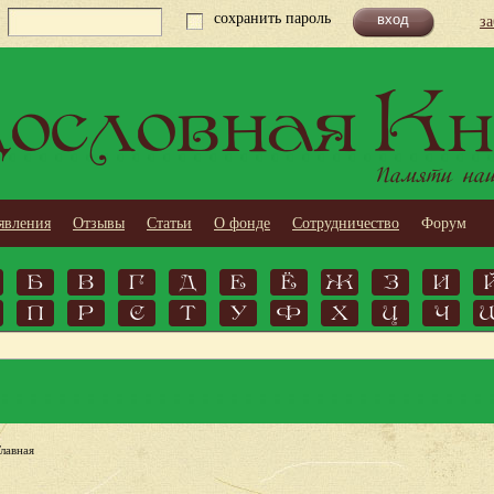
сохранить пароль
з
ословная Кн
Памяти наши
явления
Отзывы
Статьи
О фонде
Сотрудничество
Форум
Б
В
Г
Д
Е
Ё
Ж
З
И
П
Р
С
Т
У
Ф
Х
Ц
Ч
Главная