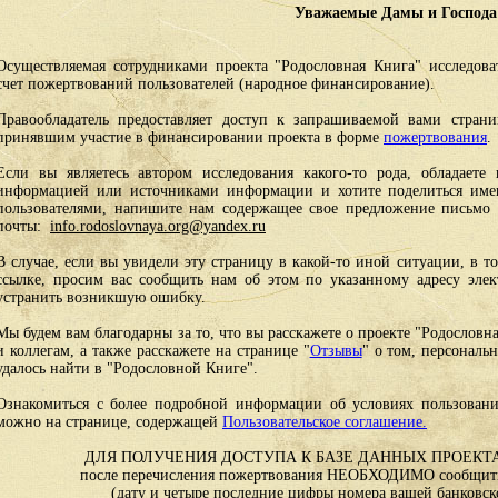
Уважаемые Дамы и Господа
Осуществляемая сотрудниками проекта "Родословная Книга" исследоват
счет пожертвований пользователей (народное финансирование).
Правообладатель предоставляет доступ к запрашиваемой вами стран
принявшим участие в финансировании проекта в форме
пожертвования
.
Если вы являетесь автором исследования какого-то рода, обладаете 
информацией или источниками информации и хотите поделиться им
пользователями, напишите нам содержащее свое предложение письмо и
почты:
info.rodoslovnaya.org@yandex.ru
В случае, если вы увидели эту страницу в какой-то иной ситуации, в т
ссылке, просим вас сообщить нам об этом по указанному адресу эле
устранить возникшую ошибку.
Мы будем вам благодарны за то, что вы расскажете о проекте "Родословн
и коллегам, а также расскажете на странице "
Отзывы
" о том, персональ
удалось найти в "Родословной Книге".
Ознакомиться с более подробной информации об условиях пользовани
можно на странице, содержащей
Пользовательское соглашение.
ДЛЯ ПОЛУЧЕНИЯ ДОСТУПА К БАЗЕ ДАННЫХ ПРОЕКТА
после перечисления пожертвования НЕОБХОДИМО сообщить
(дату и четыре последние цифры номера вашей банковск