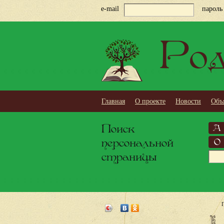
e-mail
пароль
Род
Главная
О проекте
Новости
Объ
Поиск
А
персональной
О
страницы