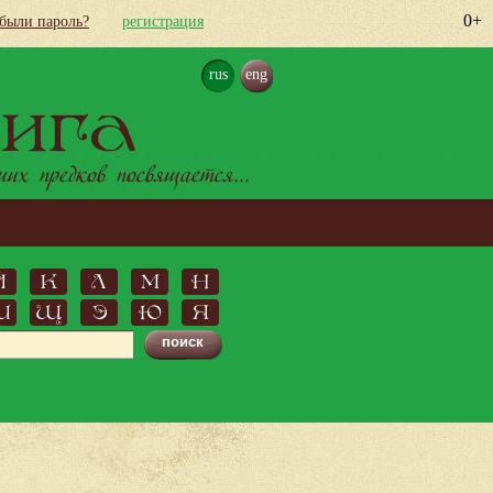
0+
абыли пароль?
регистрация
rus
eng
ига
х предков посвящается...
Й
К
Л
М
Н
Ш
Щ
Э
Ю
Я