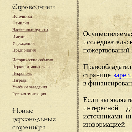
Справочники
Источники
Фамилии
Населенные пункты
Осуществляема
Имения
исследовател
Учреждения
пожертвований 
Предприятия
Исторические события
Правообладате
Церкви и монастыри
странице
зарег
Некрополь
Награды
в финансирован
Учебные заведения
Русская эмиграция
Если вы являете
интересной д
Новые
источниками и
персональные
информацией
страницы