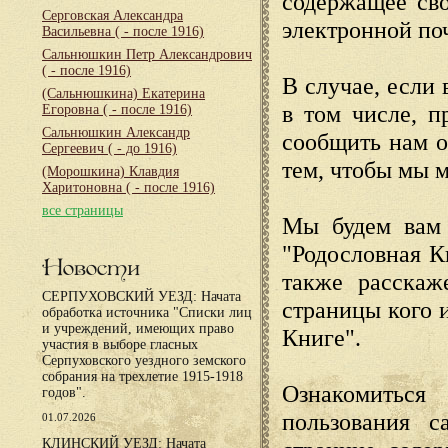
содержащее сво
Серговская Александра
электронной по
Васильевна
( - после 1916)
Сальнюшкин Петр Александрович
( - после 1916)
В случае, если 
(Сальнюшкина) Екатерина
в том числе, п
Егоровна
( - после 1916)
Сальнюшкин Александр
сообщить нам о
Сергеевич
( - до 1916)
тем, чтобы мы 
(Морошкина) Клавдия
Харитоновна
( - после 1916)
все страницы
Мы будем вам 
"Родословная К
Новости
также расскаж
СЕРПУХОВСКИЙ УЕЗД: Начата
страницы кого 
обработка источника "Списки лиц
и учреждений, имеющих право
Книге".
участия в выборе гласных
Серпуховского уездного земского
собрания на трехлетие 1915-1918
Ознакомиться
годов".
пользования с
01.07.2026
КЛИНСКИЙ УЕЗД: Начата