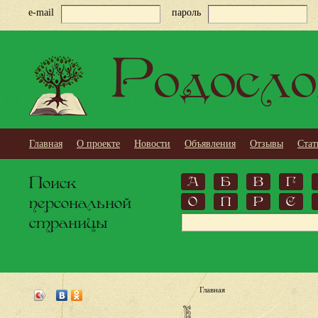
e-mail
пароль
Родосло
Главная
О проекте
Новости
Объявления
Отзывы
Стат
Поиск
А
Б
В
Г
персональной
О
П
Р
С
страницы
Главная