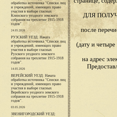
странице, сод
обработка источника "Списки лиц
и учреждений, имеющих право
участия в выборе гласных
ДЛЯ ПОЛУ
Клинского уездного земского
собрания на трехлетие 1915-1918
годов".
после переч
24.05.2026
РУЗСКИЙ УЕЗД: Начата
обработка источника "Списки лиц
(дату и четыр
и учреждений, имеющих право
участия в выборе гласных
Рузского уездного земского
на адрес эл
собрания на трехлетие 1915-1918
годов".
Предостав
14.05.2026
ВЕРЕЙСКИЙ УЕЗД: Начата
обработка источника "Списки лиц
и учреждений, имеющих право
участия в выборе гласных
Верейского уездного земского
собрания на трехлетие 1915-1918
годов".
03.05.2026
ЗВЕНИГОРОДСКИЙ УЕЗД: