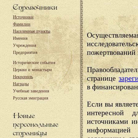
Справочники
Источники
Фамилии
Населенные пункты
Осуществляема
Имения
исследовател
Учреждения
пожертвований 
Предприятия
Исторические события
Правообладате
Церкви и монастыри
странице
зарег
Некрополь
Награды
в финансирован
Учебные заведения
Русская эмиграция
Если вы являете
интересной д
Новые
источниками и
персональные
информацией
страницы