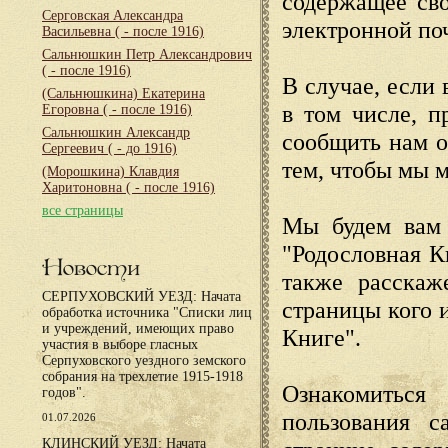
содержащее сво
Серговская Александра
электронной по
Васильевна
( - после 1916)
Сальнюшкин Петр Александрович
( - после 1916)
В случае, если 
(Сальнюшкина) Екатерина
в том числе, п
Егоровна
( - после 1916)
Сальнюшкин Александр
сообщить нам о
Сергеевич
( - до 1916)
тем, чтобы мы 
(Морошкина) Клавдия
Харитоновна
( - после 1916)
все страницы
Мы будем вам 
"Родословная К
Новости
также расскаж
СЕРПУХОВСКИЙ УЕЗД: Начата
страницы кого 
обработка источника "Списки лиц
и учреждений, имеющих право
Книге".
участия в выборе гласных
Серпуховского уездного земского
собрания на трехлетие 1915-1918
Ознакомиться
годов".
пользования с
01.07.2026
КЛИНСКИЙ УЕЗД: Начата