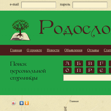
e-mail
пароль
Родосло
Главная
О проекте
Новости
Объявления
Отзывы
Стат
Поиск
А
Б
В
Г
персональной
О
П
Р
С
страницы
Главная