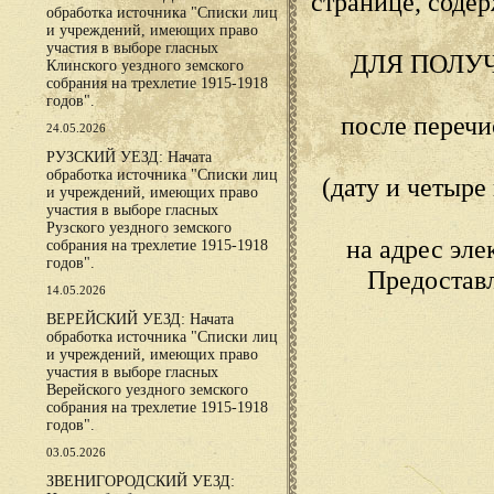
странице, сод
обработка источника "Списки лиц
и учреждений, имеющих право
участия в выборе гласных
ДЛЯ ПОЛУ
Клинского уездного земского
собрания на трехлетие 1915-1918
годов".
после переч
24.05.2026
РУЗСКИЙ УЕЗД: Начата
обработка источника "Списки лиц
(дату и четыр
и учреждений, имеющих право
участия в выборе гласных
Рузского уездного земского
на адрес эл
собрания на трехлетие 1915-1918
годов".
Предостав
14.05.2026
ВЕРЕЙСКИЙ УЕЗД: Начата
обработка источника "Списки лиц
и учреждений, имеющих право
участия в выборе гласных
Верейского уездного земского
собрания на трехлетие 1915-1918
годов".
03.05.2026
ЗВЕНИГОРОДСКИЙ УЕЗД: