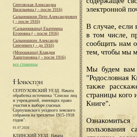
содержащее сво
Серговская Александра
электронной по
Васильевна
( - после 1916)
Сальнюшкин Петр Александрович
( - после 1916)
В случае, если 
(Сальнюшкина) Екатерина
в том числе, п
Егоровна
( - после 1916)
Сальнюшкин Александр
сообщить нам о
Сергеевич
( - до 1916)
тем, чтобы мы 
(Морошкина) Клавдия
Харитоновна
( - после 1916)
все страницы
Мы будем вам 
"Родословная К
Новости
также расскаж
СЕРПУХОВСКИЙ УЕЗД: Начата
страницы кого 
обработка источника "Списки лиц
и учреждений, имеющих право
Книге".
участия в выборе гласных
Серпуховского уездного земского
собрания на трехлетие 1915-1918
Ознакомиться
годов".
пользования с
01.07.2026
КЛИНСКИЙ УЕЗД: Начата