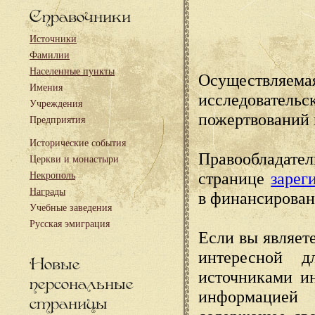
Справочники
Источники
Фамилии
Населенные пункты
Осуществляема
Имения
исследовател
Учреждения
пожертвований 
Предприятия
Исторические события
Правообладате
Церкви и монастыри
странице
зарег
Некрополь
Награды
в финансирован
Учебные заведения
Русская эмиграция
Если вы являете
интересной д
Новые
источниками и
персональные
информацией
страницы