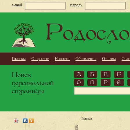
e-mail
пароль
Родосло
Главная
О проекте
Новости
Объявления
Отзывы
Стат
Поиск
А
Б
В
Г
персональной
О
П
Р
С
страницы
Главная