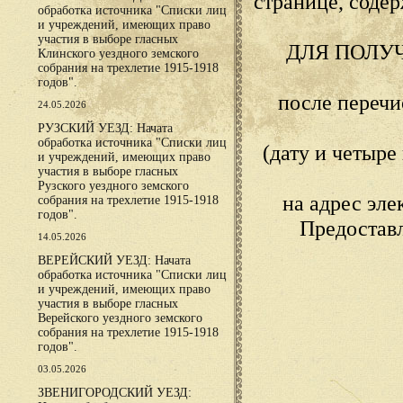
странице, сод
обработка источника "Списки лиц
и учреждений, имеющих право
участия в выборе гласных
ДЛЯ ПОЛУ
Клинского уездного земского
собрания на трехлетие 1915-1918
годов".
после переч
24.05.2026
РУЗСКИЙ УЕЗД: Начата
обработка источника "Списки лиц
(дату и четыр
и учреждений, имеющих право
участия в выборе гласных
Рузского уездного земского
на адрес эл
собрания на трехлетие 1915-1918
годов".
Предостав
14.05.2026
ВЕРЕЙСКИЙ УЕЗД: Начата
обработка источника "Списки лиц
и учреждений, имеющих право
участия в выборе гласных
Верейского уездного земского
собрания на трехлетие 1915-1918
годов".
03.05.2026
ЗВЕНИГОРОДСКИЙ УЕЗД: