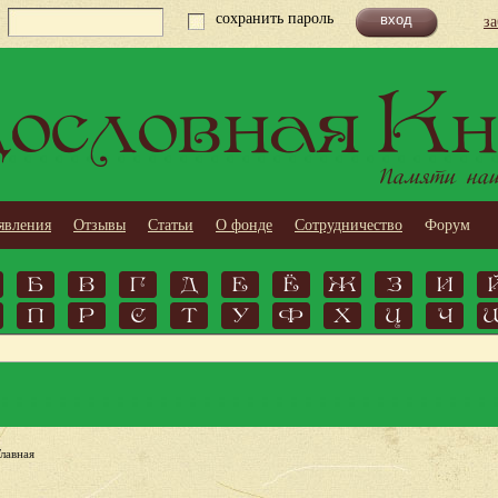
сохранить пароль
з
ословная Кн
Памяти наши
явления
Отзывы
Статьи
О фонде
Сотрудничество
Форум
Б
В
Г
Д
Е
Ё
Ж
З
И
П
Р
С
Т
У
Ф
Х
Ц
Ч
Главная