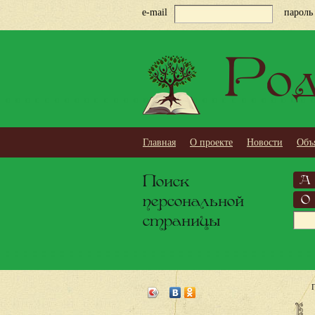
e-mail
пароль
Род
Главная
О проекте
Новости
Объ
Поиск
А
персональной
О
страницы