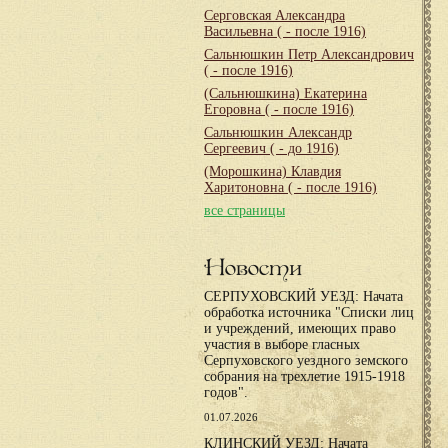
Серговская Александра
Васильевна
( - после 1916)
Сальнюшкин Петр Александрович
( - после 1916)
(Сальнюшкина) Екатерина
Егоровна
( - после 1916)
Сальнюшкин Александр
Сергеевич
( - до 1916)
(Морошкина) Клавдия
Харитоновна
( - после 1916)
все страницы
Новости
СЕРПУХОВСКИЙ УЕЗД: Начата
обработка источника "Списки лиц
и учреждений, имеющих право
участия в выборе гласных
Серпуховского уездного земского
собрания на трехлетие 1915-1918
годов".
01.07.2026
КЛИНСКИЙ УЕЗД: Начата