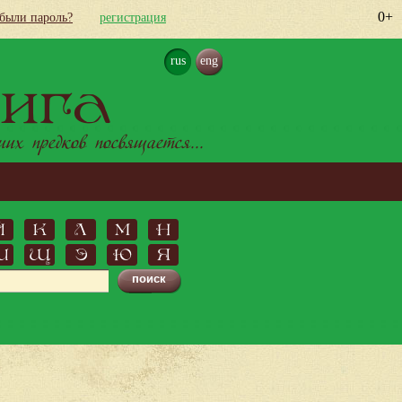
0+
абыли пароль?
регистрация
rus
eng
ига
х предков посвящается...
Й
К
Л
М
Н
Ш
Щ
Э
Ю
Я