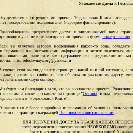
Уважаемые Дамы и Господа
Осуществляемая сотрудниками проекта "Родословная Книга" исследоват
счет пожертвований пользователей (народное финансирование).
Правообладатель предоставляет доступ к запрашиваемой вами стран
принявшим участие в финансировании проекта в форме
пожертвования
.
Если вы являетесь автором исследования какого-то рода, обладаете 
информацией или источниками информации и хотите поделиться им
пользователями, напишите нам содержащее свое предложение письмо и
почты:
info.rodoslovnaya.org@yandex.ru
В случае, если вы увидели эту страницу в какой-то иной ситуации, в т
ссылке, просим вас сообщить нам об этом по указанному адресу эле
устранить возникшую ошибку.
Мы будем вам благодарны за то, что вы расскажете о проекте "Родословн
и коллегам, а также расскажете на странице "
Отзывы
" о том, персональ
удалось найти в "Родословной Книге".
Ознакомиться с более подробной информации об условиях пользовани
можно на странице, содержащей
Пользовательское соглашение.
ДЛЯ ПОЛУЧЕНИЯ ДОСТУПА К БАЗЕ ДАННЫХ ПРОЕКТА
после перечисления пожертвования НЕОБХОДИМО сообщить
(дату и четыре последние цифры номера вашей банковск