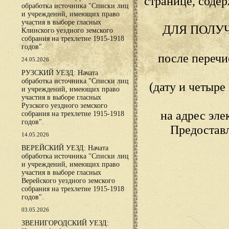
странице, сод
обработка источника "Списки лиц
и учреждений, имеющих право
участия в выборе гласных
ДЛЯ ПОЛУ
Клинского уездного земского
собрания на трехлетие 1915-1918
годов".
после переч
24.05.2026
РУЗСКИЙ УЕЗД: Начата
обработка источника "Списки лиц
(дату и четыр
и учреждений, имеющих право
участия в выборе гласных
Рузского уездного земского
на адрес эл
собрания на трехлетие 1915-1918
годов".
Предостав
14.05.2026
ВЕРЕЙСКИЙ УЕЗД: Начата
обработка источника "Списки лиц
и учреждений, имеющих право
участия в выборе гласных
Верейского уездного земского
собрания на трехлетие 1915-1918
годов".
03.05.2026
ЗВЕНИГОРОДСКИЙ УЕЗД: