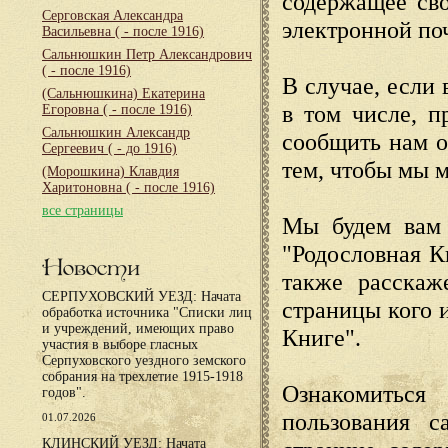
содержащее сво
Серговская Александра
электронной по
Васильевна
( - после 1916)
Сальнюшкин Петр Александрович
( - после 1916)
В случае, если 
(Сальнюшкина) Екатерина
в том числе, п
Егоровна
( - после 1916)
Сальнюшкин Александр
сообщить нам о
Сергеевич
( - до 1916)
тем, чтобы мы 
(Морошкина) Клавдия
Харитоновна
( - после 1916)
все страницы
Мы будем вам 
"Родословная К
Новости
также расскаж
СЕРПУХОВСКИЙ УЕЗД: Начата
страницы кого 
обработка источника "Списки лиц
и учреждений, имеющих право
Книге".
участия в выборе гласных
Серпуховского уездного земского
собрания на трехлетие 1915-1918
Ознакомиться
годов".
пользования с
01.07.2026
КЛИНСКИЙ УЕЗД: Начата