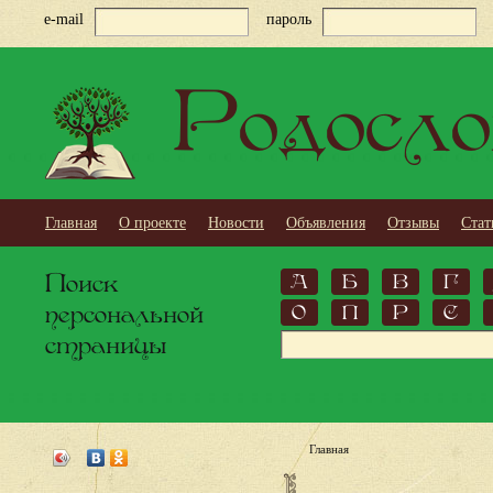
e-mail
пароль
Родосло
Главная
О проекте
Новости
Объявления
Отзывы
Стат
Поиск
А
Б
В
Г
персональной
О
П
Р
С
страницы
Главная