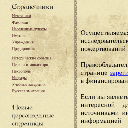
Справочники
Источники
Фамилии
Населенные пункты
Осуществляема
Имения
исследовател
Учреждения
пожертвований 
Предприятия
Исторические события
Правообладате
Церкви и монастыри
странице
зарег
Некрополь
Награды
в финансирован
Учебные заведения
Русская эмиграция
Если вы являете
интересной д
Новые
источниками и
персональные
информацией
страницы