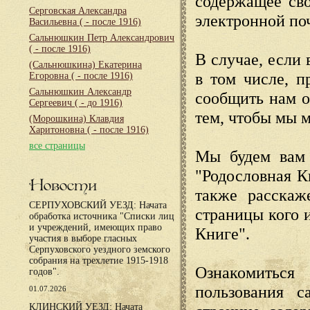
содержащее сво
Серговская Александра
электронной по
Васильевна
( - после 1916)
Сальнюшкин Петр Александрович
( - после 1916)
В случае, если 
(Сальнюшкина) Екатерина
в том числе, п
Егоровна
( - после 1916)
Сальнюшкин Александр
сообщить нам о
Сергеевич
( - до 1916)
тем, чтобы мы 
(Морошкина) Клавдия
Харитоновна
( - после 1916)
все страницы
Мы будем вам 
"Родословная К
Новости
также расскаж
СЕРПУХОВСКИЙ УЕЗД: Начата
страницы кого 
обработка источника "Списки лиц
и учреждений, имеющих право
Книге".
участия в выборе гласных
Серпуховского уездного земского
собрания на трехлетие 1915-1918
Ознакомиться
годов".
пользования с
01.07.2026
КЛИНСКИЙ УЕЗД: Начата