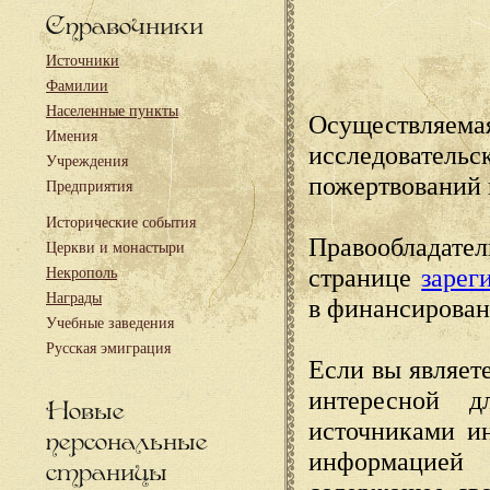
Справочники
Источники
Фамилии
Населенные пункты
Осуществляема
Имения
исследовател
Учреждения
пожертвований 
Предприятия
Исторические события
Правообладате
Церкви и монастыри
странице
зарег
Некрополь
Награды
в финансирован
Учебные заведения
Русская эмиграция
Если вы являете
интересной д
Новые
источниками и
персональные
информацией
страницы