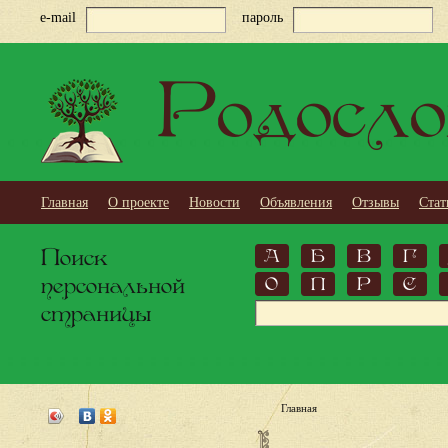
e-mail
пароль
Родосло
Главная
О проекте
Новости
Объявления
Отзывы
Стат
Поиск
А
Б
В
Г
персональной
О
П
Р
С
страницы
Главная