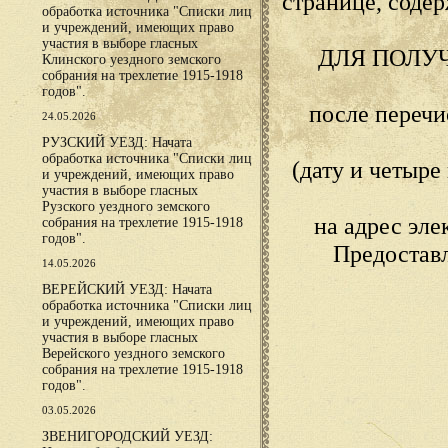
странице, сод
обработка источника "Списки лиц
и учреждений, имеющих право
участия в выборе гласных
ДЛЯ ПОЛУ
Клинского уездного земского
собрания на трехлетие 1915-1918
годов".
после переч
24.05.2026
РУЗСКИЙ УЕЗД: Начата
обработка источника "Списки лиц
(дату и четыр
и учреждений, имеющих право
участия в выборе гласных
Рузского уездного земского
на адрес эл
собрания на трехлетие 1915-1918
годов".
Предостав
14.05.2026
ВЕРЕЙСКИЙ УЕЗД: Начата
обработка источника "Списки лиц
и учреждений, имеющих право
участия в выборе гласных
Верейского уездного земского
собрания на трехлетие 1915-1918
годов".
03.05.2026
ЗВЕНИГОРОДСКИЙ УЕЗД: