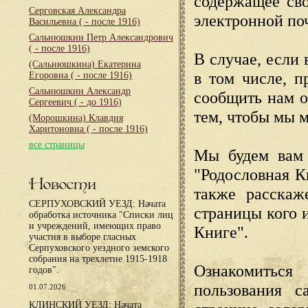
содержащее сво
Серговская Александра
электронной по
Васильевна
( - после 1916)
Сальнюшкин Петр Александрович
( - после 1916)
В случае, если 
(Сальнюшкина) Екатерина
в том числе, п
Егоровна
( - после 1916)
Сальнюшкин Александр
сообщить нам о
Сергеевич
( - до 1916)
тем, чтобы мы 
(Морошкина) Клавдия
Харитоновна
( - после 1916)
все страницы
Мы будем вам 
"Родословная К
Новости
также расскаж
СЕРПУХОВСКИЙ УЕЗД: Начата
страницы кого 
обработка источника "Списки лиц
и учреждений, имеющих право
Книге".
участия в выборе гласных
Серпуховского уездного земского
собрания на трехлетие 1915-1918
Ознакомиться
годов".
пользования с
01.07.2026
КЛИНСКИЙ УЕЗД: Начата