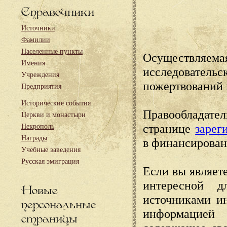
Справочники
Источники
Фамилии
Населенные пункты
Осуществляема
Имения
исследовател
Учреждения
пожертвований 
Предприятия
Исторические события
Правообладате
Церкви и монастыри
странице
зарег
Некрополь
Награды
в финансирован
Учебные заведения
Русская эмиграция
Если вы являете
интересной д
Новые
источниками и
персональные
информацией
страницы