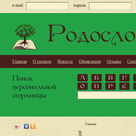
e-mail
пароль
Родосло
Главная
О проекте
Новости
Объявления
Отзывы
Стат
Поиск
А
Б
В
Г
персональной
О
П
Р
С
страницы
Главная