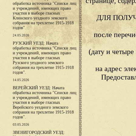
странице, сод
обработка источника "Списки лиц
и учреждений, имеющих право
участия в выборе гласных
ДЛЯ ПОЛУ
Клинского уездного земского
собрания на трехлетие 1915-1918
годов".
после переч
24.05.2026
РУЗСКИЙ УЕЗД: Начата
обработка источника "Списки лиц
(дату и четыр
и учреждений, имеющих право
участия в выборе гласных
Рузского уездного земского
на адрес эл
собрания на трехлетие 1915-1918
годов".
Предостав
14.05.2026
ВЕРЕЙСКИЙ УЕЗД: Начата
обработка источника "Списки лиц
и учреждений, имеющих право
участия в выборе гласных
Верейского уездного земского
собрания на трехлетие 1915-1918
годов".
03.05.2026
ЗВЕНИГОРОДСКИЙ УЕЗД: