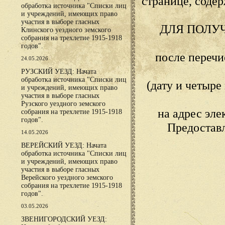
странице, сод
обработка источника "Списки лиц
и учреждений, имеющих право
участия в выборе гласных
ДЛЯ ПОЛУ
Клинского уездного земского
собрания на трехлетие 1915-1918
годов".
после переч
24.05.2026
РУЗСКИЙ УЕЗД: Начата
обработка источника "Списки лиц
(дату и четыр
и учреждений, имеющих право
участия в выборе гласных
Рузского уездного земского
на адрес эл
собрания на трехлетие 1915-1918
годов".
Предостав
14.05.2026
ВЕРЕЙСКИЙ УЕЗД: Начата
обработка источника "Списки лиц
и учреждений, имеющих право
участия в выборе гласных
Верейского уездного земского
собрания на трехлетие 1915-1918
годов".
03.05.2026
ЗВЕНИГОРОДСКИЙ УЕЗД: