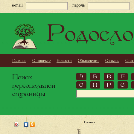
e-mail
пароль
Родосло
Главная
О проекте
Новости
Объявления
Отзывы
Стат
Поиск
А
Б
В
Г
персональной
О
П
Р
С
страницы
Главная