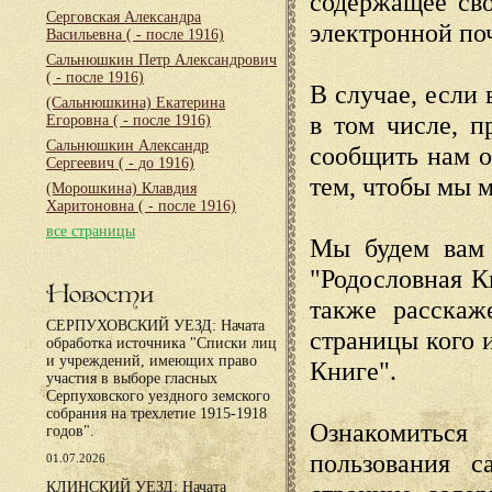
содержащее сво
Серговская Александра
электронной по
Васильевна
( - после 1916)
Сальнюшкин Петр Александрович
( - после 1916)
В случае, если 
(Сальнюшкина) Екатерина
в том числе, п
Егоровна
( - после 1916)
Сальнюшкин Александр
сообщить нам о
Сергеевич
( - до 1916)
тем, чтобы мы 
(Морошкина) Клавдия
Харитоновна
( - после 1916)
все страницы
Мы будем вам 
"Родословная К
Новости
также расскаж
СЕРПУХОВСКИЙ УЕЗД: Начата
страницы кого 
обработка источника "Списки лиц
и учреждений, имеющих право
Книге".
участия в выборе гласных
Серпуховского уездного земского
собрания на трехлетие 1915-1918
Ознакомиться
годов".
пользования с
01.07.2026
КЛИНСКИЙ УЕЗД: Начата