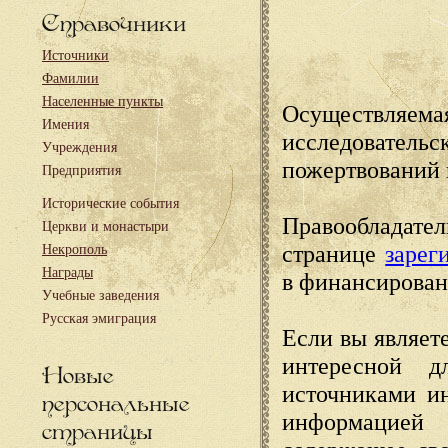
Справочники
Источники
Фамилии
Населенные пункты
Осуществляема
Имения
исследовател
Учреждения
пожертвований 
Предприятия
Исторические события
Правообладате
Церкви и монастыри
странице
зарег
Некрополь
Награды
в финансирован
Учебные заведения
Русская эмиграция
Если вы являете
интересной д
Новые
источниками и
персональные
информацией
страницы