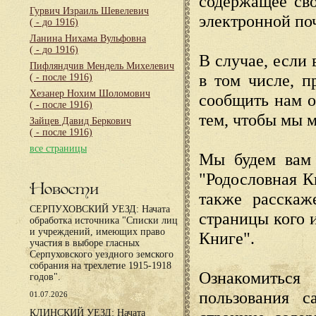
содержащее сво
Гурвич Израиль Шевелевич
электронной по
( - до 1916)
Ланина Нихама Вульфовна
( - до 1916)
В случае, если 
Пифляндчив Мендель Михелевич
в том числе, п
( - после 1916)
Хезанер Нохим Шоломович
сообщить нам о
( - после 1916)
тем, чтобы мы 
Зайцев Давид Беркович
( - после 1916)
все страницы
Мы будем вам 
"Родословная К
Новости
также расскаж
СЕРПУХОВСКИЙ УЕЗД: Начата
страницы кого 
обработка источника "Списки лиц
и учреждений, имеющих право
Книге".
участия в выборе гласных
Серпуховского уездного земского
собрания на трехлетие 1915-1918
Ознакомиться
годов".
пользования с
01.07.2026
КЛИНСКИЙ УЕЗД: Начата