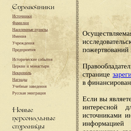
Справочники
Источники
Фамилии
Населенные пункты
Осуществляема
Имения
исследовател
Учреждения
пожертвований 
Предприятия
Исторические события
Правообладате
Церкви и монастыри
странице
зарег
Некрополь
Награды
в финансирован
Учебные заведения
Русская эмиграция
Если вы являете
интересной д
Новые
источниками и
персональные
информацией
страницы