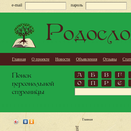
e-mail
пароль
Родосло
Главная
О проекте
Новости
Объявления
Отзывы
Стат
Поиск
А
Б
В
Г
персональной
О
П
Р
С
страницы
Главная