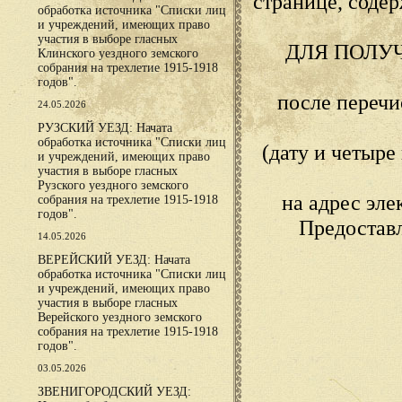
странице, сод
обработка источника "Списки лиц
и учреждений, имеющих право
участия в выборе гласных
ДЛЯ ПОЛУ
Клинского уездного земского
собрания на трехлетие 1915-1918
годов".
после переч
24.05.2026
РУЗСКИЙ УЕЗД: Начата
обработка источника "Списки лиц
(дату и четыр
и учреждений, имеющих право
участия в выборе гласных
Рузского уездного земского
на адрес эл
собрания на трехлетие 1915-1918
годов".
Предостав
14.05.2026
ВЕРЕЙСКИЙ УЕЗД: Начата
обработка источника "Списки лиц
и учреждений, имеющих право
участия в выборе гласных
Верейского уездного земского
собрания на трехлетие 1915-1918
годов".
03.05.2026
ЗВЕНИГОРОДСКИЙ УЕЗД: