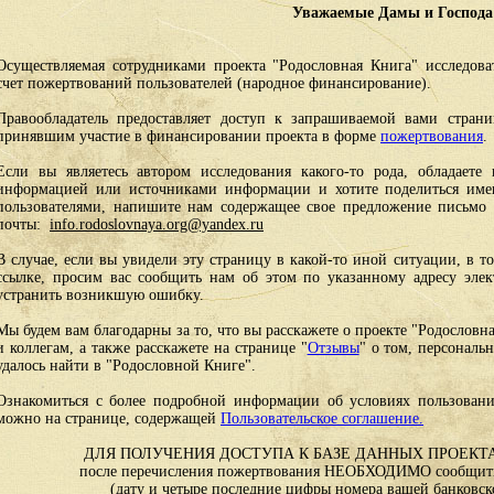
Уважаемые Дамы и Господа
Осуществляемая сотрудниками проекта "Родословная Книга" исследоват
счет пожертвований пользователей (народное финансирование).
Правообладатель предоставляет доступ к запрашиваемой вами стран
принявшим участие в финансировании проекта в форме
пожертвования
.
Если вы являетесь автором исследования какого-то рода, обладаете 
информацией или источниками информации и хотите поделиться им
пользователями, напишите нам содержащее свое предложение письмо и
почты:
info.rodoslovnaya.org@yandex.ru
В случае, если вы увидели эту страницу в какой-то иной ситуации, в т
ссылке, просим вас сообщить нам об этом по указанному адресу эле
устранить возникшую ошибку.
Мы будем вам благодарны за то, что вы расскажете о проекте "Родословн
и коллегам, а также расскажете на странице "
Отзывы
" о том, персональ
удалось найти в "Родословной Книге".
Ознакомиться с более подробной информации об условиях пользовани
можно на странице, содержащей
Пользовательское соглашение.
ДЛЯ ПОЛУЧЕНИЯ ДОСТУПА К БАЗЕ ДАННЫХ ПРОЕКТА
после перечисления пожертвования НЕОБХОДИМО сообщить
(дату и четыре последние цифры номера вашей банковск