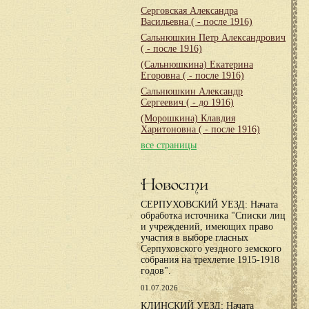
Серговская Александра
Васильевна
( - после 1916)
Сальнюшкин Петр Александрович
( - после 1916)
(Сальнюшкина) Екатерина
Егоровна
( - после 1916)
Сальнюшкин Александр
Сергеевич
( - до 1916)
(Морошкина) Клавдия
Харитоновна
( - после 1916)
все страницы
Новости
СЕРПУХОВСКИЙ УЕЗД: Начата
обработка источника "Списки лиц
и учреждений, имеющих право
участия в выборе гласных
Серпуховского уездного земского
собрания на трехлетие 1915-1918
годов".
01.07.2026
КЛИНСКИЙ УЕЗД: Начата