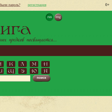
0+
абыли пароль?
регистрация
rus
eng
ига
х предков посвящается...
Й
К
Л
М
Н
Ш
Щ
Э
Ю
Я