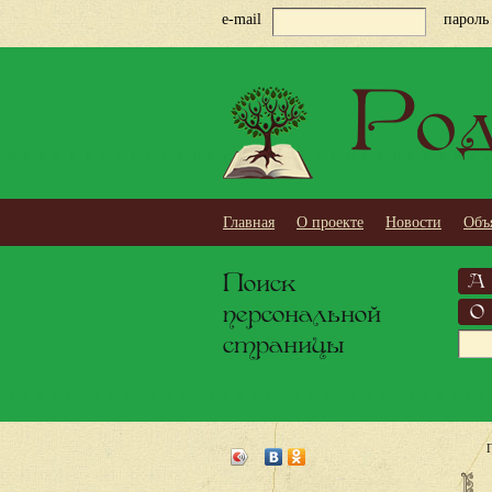
e-mail
пароль
Род
Главная
О проекте
Новости
Объ
Поиск
А
персональной
О
страницы