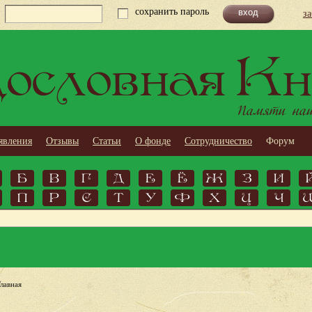
сохранить пароль
з
ословная Кн
Памяти наши
явления
Отзывы
Статьи
О фонде
Сотрудничество
Форум
Б
В
Г
Д
Е
Ё
Ж
З
И
П
Р
С
Т
У
Ф
Х
Ц
Ч
Главная