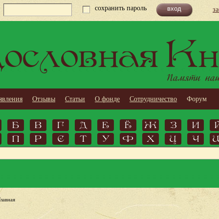
сохранить пароль
з
ословная Кн
Памяти наши
явления
Отзывы
Статьи
О фонде
Сотрудничество
Форум
Б
В
Г
Д
Е
Ё
Ж
З
И
П
Р
С
Т
У
Ф
Х
Ц
Ч
Главная