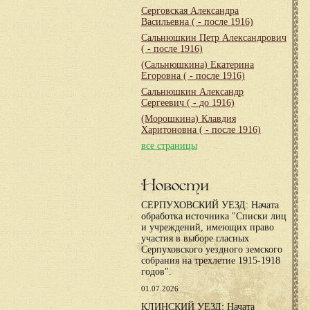
Серговская Александра
Васильевна
( - после 1916)
Сальнюшкин Петр Александрович
( - после 1916)
(Сальнюшкина) Екатерина
Егоровна
( - после 1916)
Сальнюшкин Александр
Сергеевич
( - до 1916)
(Морошкина) Клавдия
Харитоновна
( - после 1916)
все страницы
Новости
СЕРПУХОВСКИЙ УЕЗД: Начата
обработка источника "Списки лиц
и учреждений, имеющих право
участия в выборе гласных
Серпуховского уездного земского
собрания на трехлетие 1915-1918
годов".
01.07.2026
КЛИНСКИЙ УЕЗД: Начата