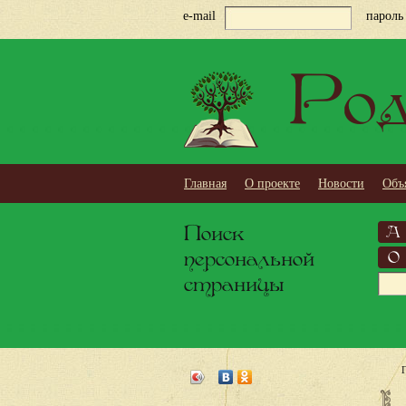
e-mail
пароль
Род
Главная
О проекте
Новости
Объ
Поиск
А
персональной
О
страницы