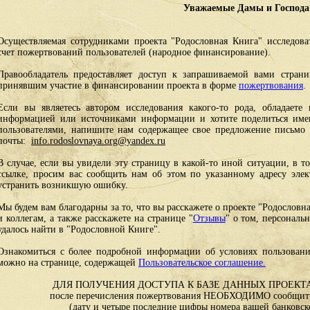
Уважаемые Дамы и Господа
Осуществляемая сотрудниками проекта "Родословная Книга" исследоват
счет пожертвований пользователей (народное финансирование).
Правообладатель предоставляет доступ к запрашиваемой вами стран
принявшим участие в финансировании проекта в форме
пожертвования
.
Если вы являетесь автором исследования какого-то рода, обладаете 
информацией или источниками информации и хотите поделиться им
пользователями, напишите нам содержащее свое предложение письмо и
почты:
info.rodoslovnaya.org@yandex.ru
В случае, если вы увидели эту страницу в какой-то иной ситуации, в т
ссылке, просим вас сообщить нам об этом по указанному адресу эле
устранить возникшую ошибку.
Мы будем вам благодарны за то, что вы расскажете о проекте "Родословн
и коллегам, а также расскажете на странице "
Отзывы
" о том, персональ
удалось найти в "Родословной Книге".
Ознакомиться с более подробной информации об условиях пользовани
можно на странице, содержащей
Пользовательское соглашение.
ДЛЯ ПОЛУЧЕНИЯ ДОСТУПА К БАЗЕ ДАННЫХ ПРОЕКТА
после перечисления пожертвования НЕОБХОДИМО сообщить
(дату и четыре последние цифры номера вашей банковск