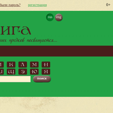
0+
абыли пароль?
регистрация
rus
eng
ига
х предков посвящается...
Й
К
Л
М
Н
Ш
Щ
Э
Ю
Я