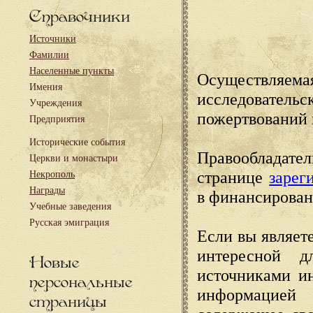
Справочники
Источники
Фамилии
Населенные пункты
Осуществляема
Имения
исследовател
Учреждения
пожертвований 
Предприятия
Исторические события
Правообладате
Церкви и монастыри
странице
зарег
Некрополь
Награды
в финансирован
Учебные заведения
Русская эмиграция
Если вы являете
интересной д
Новые
источниками и
персональные
информацией
страницы