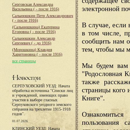
содержащее сво
Серговская Александра
электронной по
Васильевна
( - после 1916)
Сальнюшкин Петр Александрович
( - после 1916)
В случае, если 
(Сальнюшкина) Екатерина
в том числе, п
Егоровна
( - после 1916)
Сальнюшкин Александр
сообщить нам о
Сергеевич
( - до 1916)
тем, чтобы мы 
(Морошкина) Клавдия
Харитоновна
( - после 1916)
все страницы
Мы будем вам 
"Родословная К
Новости
также расскаж
СЕРПУХОВСКИЙ УЕЗД: Начата
страницы кого 
обработка источника "Списки лиц
и учреждений, имеющих право
Книге".
участия в выборе гласных
Серпуховского уездного земского
собрания на трехлетие 1915-1918
Ознакомиться
годов".
пользования с
01.07.2026
КЛИНСКИЙ УЕЗД: Начата