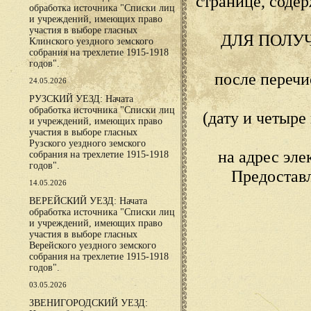
странице, сод
обработка источника "Списки лиц
и учреждений, имеющих право
участия в выборе гласных
ДЛЯ ПОЛУ
Клинского уездного земского
собрания на трехлетие 1915-1918
годов".
после переч
24.05.2026
РУЗСКИЙ УЕЗД: Начата
обработка источника "Списки лиц
(дату и четыр
и учреждений, имеющих право
участия в выборе гласных
Рузского уездного земского
на адрес эл
собрания на трехлетие 1915-1918
годов".
Предостав
14.05.2026
ВЕРЕЙСКИЙ УЕЗД: Начата
обработка источника "Списки лиц
и учреждений, имеющих право
участия в выборе гласных
Верейского уездного земского
собрания на трехлетие 1915-1918
годов".
03.05.2026
ЗВЕНИГОРОДСКИЙ УЕЗД: