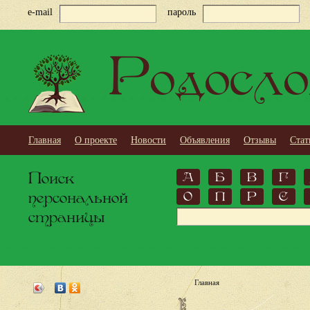
e-mail
пароль
Родосло
Главная
О проекте
Новости
Объявления
Отзывы
Стат
Поиск
А
Б
В
Г
персональной
О
П
Р
С
страницы
Главная