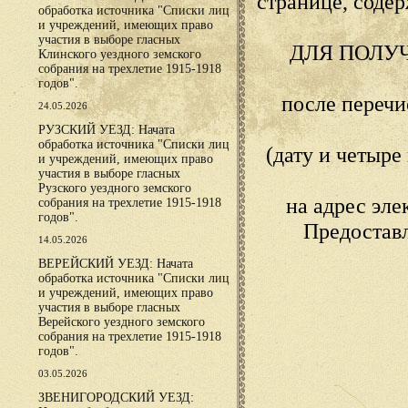
странице, сод
обработка источника "Списки лиц
и учреждений, имеющих право
участия в выборе гласных
ДЛЯ ПОЛУ
Клинского уездного земского
собрания на трехлетие 1915-1918
годов".
после переч
24.05.2026
РУЗСКИЙ УЕЗД: Начата
обработка источника "Списки лиц
(дату и четыр
и учреждений, имеющих право
участия в выборе гласных
Рузского уездного земского
на адрес эл
собрания на трехлетие 1915-1918
годов".
Предостав
14.05.2026
ВЕРЕЙСКИЙ УЕЗД: Начата
обработка источника "Списки лиц
и учреждений, имеющих право
участия в выборе гласных
Верейского уездного земского
собрания на трехлетие 1915-1918
годов".
03.05.2026
ЗВЕНИГОРОДСКИЙ УЕЗД: