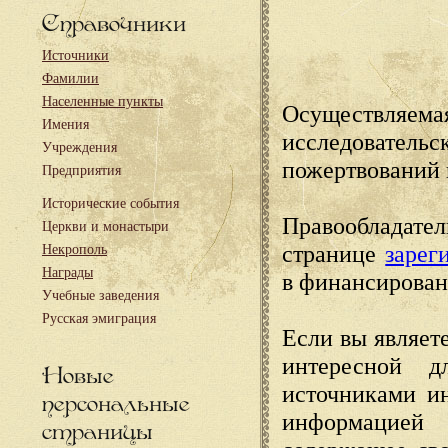
Справочники
Источники
Фамилии
Населенные пункты
Осуществляема
Имения
исследовател
Учреждения
пожертвований 
Предприятия
Исторические события
Правообладате
Церкви и монастыри
странице
зарег
Некрополь
Награды
в финансирован
Учебные заведения
Русская эмиграция
Если вы являете
интересной д
Новые
источниками и
персональные
информацией
страницы