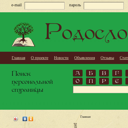
e-mail
пароль
Родосло
Главная
О проекте
Новости
Объявления
Отзывы
Стат
Поиск
А
Б
В
Г
персональной
О
П
Р
С
страницы
Главная