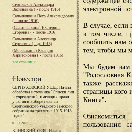
содержащее сво
Серговская Александра
электронной по
Васильевна
( - после 1916)
Сальнюшкин Петр Александрович
( - после 1916)
В случае, если 
(Сальнюшкина) Екатерина
в том числе, п
Егоровна
( - после 1916)
Сальнюшкин Александр
сообщить нам о
Сергеевич
( - до 1916)
тем, чтобы мы 
(Морошкина) Клавдия
Харитоновна
( - после 1916)
все страницы
Мы будем вам 
"Родословная К
Новости
также расскаж
СЕРПУХОВСКИЙ УЕЗД: Начата
страницы кого 
обработка источника "Списки лиц
и учреждений, имеющих право
Книге".
участия в выборе гласных
Серпуховского уездного земского
собрания на трехлетие 1915-1918
Ознакомиться
годов".
пользования с
01.07.2026
КЛИНСКИЙ УЕЗД: Начата