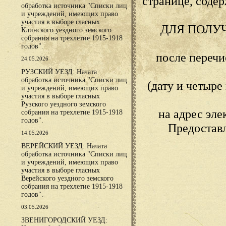
странице, сод
обработка источника "Списки лиц
и учреждений, имеющих право
участия в выборе гласных
ДЛЯ ПОЛУ
Клинского уездного земского
собрания на трехлетие 1915-1918
годов".
после переч
24.05.2026
РУЗСКИЙ УЕЗД: Начата
обработка источника "Списки лиц
(дату и четыр
и учреждений, имеющих право
участия в выборе гласных
Рузского уездного земского
на адрес эл
собрания на трехлетие 1915-1918
годов".
Предостав
14.05.2026
ВЕРЕЙСКИЙ УЕЗД: Начата
обработка источника "Списки лиц
и учреждений, имеющих право
участия в выборе гласных
Верейского уездного земского
собрания на трехлетие 1915-1918
годов".
03.05.2026
ЗВЕНИГОРОДСКИЙ УЕЗД: