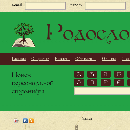
e-mail
пароль
Родосло
Главная
О проекте
Новости
Объявления
Отзывы
Стат
Поиск
А
Б
В
Г
персональной
О
П
Р
С
страницы
Главная