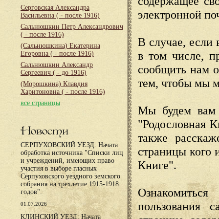
содержащее сво
Серговская Александра
электронной по
Васильевна
( - после 1916)
Сальнюшкин Петр Александрович
( - после 1916)
В случае, если 
(Сальнюшкина) Екатерина
в том числе, п
Егоровна
( - после 1916)
Сальнюшкин Александр
сообщить нам о
Сергеевич
( - до 1916)
тем, чтобы мы 
(Морошкина) Клавдия
Харитоновна
( - после 1916)
все страницы
Мы будем вам 
"Родословная К
Новости
также расскаж
СЕРПУХОВСКИЙ УЕЗД: Начата
страницы кого 
обработка источника "Списки лиц
и учреждений, имеющих право
Книге".
участия в выборе гласных
Серпуховского уездного земского
собрания на трехлетие 1915-1918
Ознакомиться
годов".
пользования с
01.07.2026
КЛИНСКИЙ УЕЗД: Начата