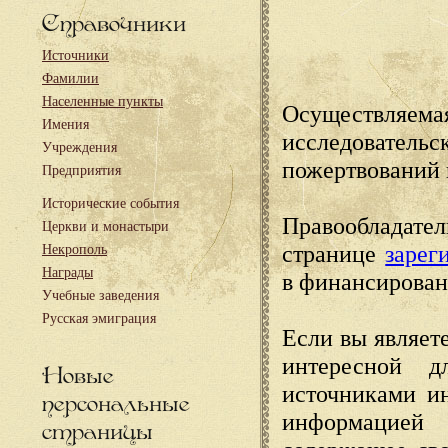
Справочники
Источники
Фамилии
Населенные пункты
Осуществляема
Имения
исследовател
Учреждения
пожертвований 
Предприятия
Исторические события
Правообладате
Церкви и монастыри
странице
зарег
Некрополь
Награды
в финансирован
Учебные заведения
Русская эмиграция
Если вы являете
интересной д
Новые
источниками и
персональные
информацией
страницы